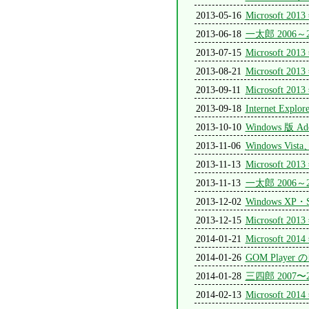
2013-05-16
Microsoft
2013-06-18
一太郎 2006
2013-07-15
Microsoft
2013-08-21
Microsoft
2013-09-11
Microsoft
2013-09-18
Internet 
2013-10-10
Windows 版 Ado
2013-11-06
Windows Vi
2013-11-13
Microsoft
2013-11-13
一太郎 200
2013-12-02
Windows X
2013-12-15
Microsoft
2014-01-21
Microsoft
2014-01-26
GOM Play
2014-01-28
三四郎 200
2014-02-13
Microsoft