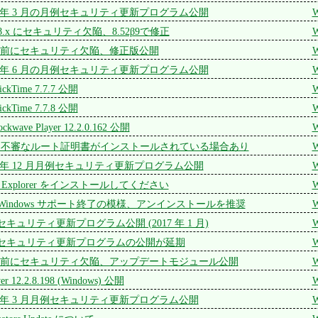
 2015 年 3 月の月例セキュリティ更新プログラム公開
W
.x にセキュリティ欠陥、8.52β9で修正
W
1.70 以前にセキュリティ欠陥、修正版公開
W
 2015 年 6 月の月例セキュリティ更新プログラム公開
W
ickTime 7.7.7 公開
W
ickTime 7.7.8 公開
W
ckwave Player 12.2.0.162 公開
W
PC に不審なルート証明書がインストールされている場合あり
W
 2015 年 12 月月例セキュリティ更新プログラム公開
W
net Explorer をインストールしてください
W
 for Windows サポート終了の模様、アンインストールを推奨
W
 月例セキュリティ更新プログラム公開 (2017 年 1 月)
W
t 月例セキュリティ更新プログラムの公開が延期
W
6 以前にセキュリティ欠陥、アップデートモジュール公開
W
yer 12.2.8.198 (Windows) 公開
W
 2017 年 3 月月例セキュリティ更新プログラム公開
W