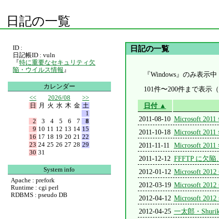
日記の一覧
ID :
日記の一覧
日記帳ID : vuln
『
特に重要なセキュリティ欠
陥・ウイルス情報
』
『Windows』のみ表示中
カレンダー
101件〜200件まで表示（
<<
2026/08
>>
日
月
火
水
木
金
土
日付 ▲
1
2011-08-10
Microsoft
2
3
4
5
6
7
8
9
10
11
12
13
14
15
2011-10-18
Microsoft
16
17
18
19
20
21
22
23
24
25
26
27
28
29
2011-11-11
Microsof
30
31
2011-12-12
FFFTP に欠陥
System info
2012-01-12
Microsoft
Apache : prefork
2012-03-19
Microsoft
Runtime : cgi perl
RDBMS : pseudo DB
2012-04-12
Microsoft
2012-04-25
一太郎・Shu