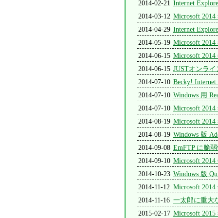
2014-02-21
Internet 
2014-03-12
Microsoft
2014-04-29
Internet 
2014-05-19
Microsoft
2014-06-15
Microsoft
2014-06-15
JUSTオン
2014-07-10
Becky! Interne
2014-07-10
Windows 用 
2014-07-10
Microsoft
2014-08-19
Microsoft
2014-08-19
Windows 版 Ado
2014-09-08
EmFTP に
2014-09-10
Microsoft
2014-10-23
Windows 版 Qu
2014-11-12
Microsoft
2014-11-16
一太郎に重大
2015-02-17
Microsoft