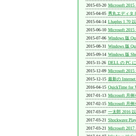
2015-03-20
Microsoft
2015-04-05
秀丸エディタ 8
2015-04-14
Lhaplus 
2015-06-10
Microsoft
2015-07-06
Windows 版 Qu
2015-08-31
Windows 版 Qu
2015-09-14
Windows 版 Sho
2015-11-26
DELL の 
2015-12-09
Microsoft
2015-12-15
最新の Inter
2016-04-15
QuickTime
2017-01-13
Microsoft
2017-02-15
Microsof
2017-03-07
一太郎 201
2017-03-21
Shockwave Pla
2017-03-21
Microsoft