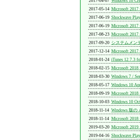
2017-04-07
Windows 10 C
2017-05-14
Microsoft
2017-06-19
Shockwave Pla
2017-06-19
Microsoft
2017-08-23
Microsoft
2017-09-20
システムメンテ
2017-12-14
Microsoft
2018-01-24
iTunes 12.7.3
2018-02-15
Microsoft
2018-03-30
Windows 7 
2018-05-17
Windows 10 
2018-09-19
Microsoft
2018-10-03
Windows 10 Oc
2018-11-14
Windows 版の 
2018-11-14
Microsoft
2019-03-20
Microsoft
2019-04-16
Shockwave Pla