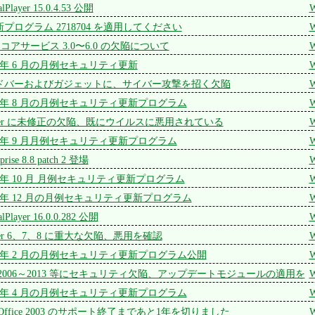
lPlayer 15.0.4.53 公開
W
に更新プログラム 2718704 を適用してください
W
XML コアサービス 3.0〜6.0 の欠陥について
W
 2012 年 6 月の月例セキュリティ更新
W
 サイドバーおよびガジェットに、サイバー攻撃を招く欠陥
W
 2012 年 8 月の月例セキュリティ更新プログラム
W
Explorer に未修正の欠陥、既にウイルスに悪用されている
W
 2012 年 9 月月例セキュリティ更新プログラム
W
rprise 8.8 patch 2 登場
W
 2012 年 10 月 月例セキュリティ更新プログラム
W
 2012 年 12 月の月例セキュリティ更新プログラム
W
lPlayer 16.0.0.282 公開
W
xplorer 6、7、8 に重大な欠陥、悪用を確認
W
 2013 年 2 月の月例セキュリティ更新プログラム公開
W
2006～2013 等にセキュリティ欠陥、アップデートモジュールの適用を
W
 2013 年 4 月の月例セキュリティ更新プログラム
W
P、Office 2003 のサポート終了まであと1年を切りました
W