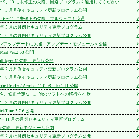
Explorer 9、10 に未修正の欠陥、回避プログラムを適用してください
W
 2014 年 3 月月例セキュリティ更新プログラム公開
W
Explorer 6〜11 に未修正の欠陥、マルウェアも流通
W
 2014 年 5 月の月例セキュリティ更新プログラム
W
 2014 年 6 月の月例セキュリティ更新プログラム公開
W
ラインアップデートに欠陥、アップデートモジュールを公開
W
t Mail Ver.2.68 公開
W
RealPlayer に欠陥、更新版公開
W
 2014 年 7 月月例セキュリティ更新プログラム公開
W
 2014 年 8 月月例セキュリティ更新プログラム公開
W
be Reader / Acrobat 11.0.08、10.1.11 公開
W
脆弱性、修正予定なし。他のソフトへの移行を推奨
W
 2014 年 9 月の月例セキュリティ更新プログラム公開
W
ickTime 7.7.6 公開
W
 2014 年 11 月の月例セキュリティ更新プログラム
W
な欠陥、更新モジュール公開
W
 2015 年 2 月の月例セキュリティ更新プログラム公開
W