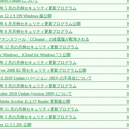
reators Update について
W
 2017 年 5 月の月例セキュリティ更新プログラム
W
yer 12.2.9.199 Windows 版公開
W
 2017 年 6 月月例セキュリティ更新プログラム公開
W
 2017 年 8 月月例セキュリティ更新プログラム
W
ナンスツール「CCleaner」の改竄版が配布される
W
 2017 年 12 月の月例セキュリティ更新プログラム
W
 for Windows、iCloud for Windows 7.3 公開
W
 2018 年 2 月の月例セキュリティ更新プログラム
W
/ Server 2008 R2 用セキュリティ更新プログラム公開
W
April 2018 Update (バージョン 1803) の不具合について
W
 2018 年 9 月の月例セキュリティ更新プログラム
W
tober 2018 Update (version 1809) について
W
Adobe Acrobat および Reader 更新版公開
W
 2018 年 11 月の月例セキュリティ更新プログラム
W
 2019 年 3 月の月例セキュリティ更新プログラム
W
yer 12.3.5.205 公開
W