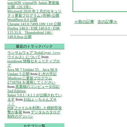
watchOS, visionOS, Safari 更新版
公開（26.3等）
Microsoft 2026 年 2 月のセキュリ
ティ更新プログラム (月例) 公開
WordPress 6.9 公開
前の記事
次の記事
Chrome 143.0.7499.109/.110 公開
Firefox 146.0 / ESR 140.6.0 / ESR
115.31.0、Thunderbird 146 /
140.6.0esr 公開
最近のトラックバック
ランサムウェア TeslaCrypt（vvv
ウイルス）について
from
rootdown 情報セキュリティブロ
グ
Java SE 7 Update 55、Java SE 8
Update 5 公開
from
むぎの手記
Windows に更新プログラム
2718704 を適用してください
from
黒翼猫のコンピュータ日記
2nd Edition
Safari 5.0.1 / 4.1.1 が公開されてい
ます
from
おねぇ～ちゃんズＨ
ｉ！
PDFファイルを利用した標的型攻
撃が多発
from
デジタルカタログ
制作のデジパン
カテゴリ一覧