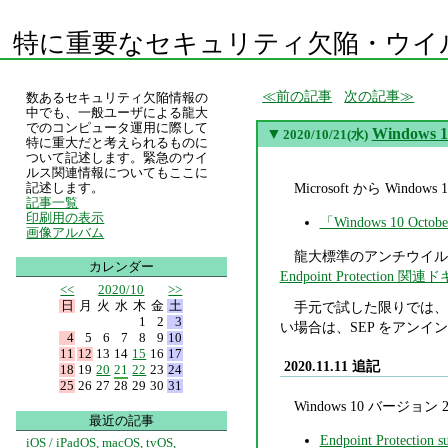
特に重要なセキュリティ欠陥・ウイ
前の記事
次の記事
数あるセキュリティ欠陥情報の
中でも、一般ユーザによる龍大
でのコンピュータ運用に際して
▼
Windows
2020/10/21(水)
特に重大だと考えられるものに
ついて記述します。緊急のウイ
ルス関連情報についてもここに
Microsoft から Wind
記述します。
記事一覧
印刷用の表示
「Windows 10 O
画像アルバム
龍大標準のアンチウイルスソフ
カレンダー
Endpoint Protection 
<<
2020/10
>>
日
月
火
水
木
金
土
手元で試した限りでは、Wind
1
2
3
い場合は、SEP をアンインス
4
5
6
7
8
9
10
11
12
13
14
15
16
17
2020.11.11 追記
18
19
20
21
22
23
24
25
26
27
28
29
30
31
Windows 10 バージョン 
最近の記事
Endpoint Protection s
iOS / iPadOS, macOS, tvOS,