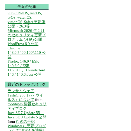
最近の記事
iOS / iPadOS, macOS,
tvOS, watchOS,
visionOS, Safari 更新版
公開（26.3等）
Microsoft 2026 年 2 月
のセキュリティ更新プ
ログラム (月例) 公開
WordPress 6.9 公開
Chrome
143.0.7499.109/.110 公
開
Firefox 146.0 / ESR
140.6.0 / ESR
115.31.0、Thunderbird
146 / 140.6.0esr 公開
最近のトラックバック
ランサムウェア
TeslaCrypt（vvv ウイ
ルス）について
from
rootdown 情報セキュリ
ティブログ
Java SE 7 Update 55、
Java SE 8 Update 5 公開
from
むぎの手記
Windows に更新プログ
ラム 2718704 を適用し