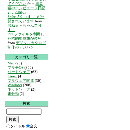
てください
from
黒翼
猫のコンピュータ日記
2nd Edition
Safari 5.0.1 / 4.1.1 が公
開されています
from
おねぇ～ちゃんズＨ
ｉ！
PDFファイルを利用し
た標的型攻撃が多発
from
デジタルカタログ
制作のデジパン
カテゴリ一覧
Mac
(98)
マルチOS
(856)
ハードウェア
(63)
Linux
(4)
マルウェア関連
(30)
Windows
(206)
ネットワーク
(2)
未分類
(2)
検索
タイトル
全文