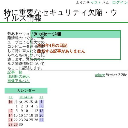
ログイン
ようこそ
ゲスト
さん
特に重要なセキュリティ欠陥・ウ
イルス情報
数あるセキュリティ欠
メッセージ欄
陥情報の中でも、一般
ユーザによる龍大での
2024年4月の日記
コンピュータ運用に際
して特に重大だと考え
該当する記事がありません
られるものについて記
述します。緊急のウイ
ルス関連情報について
もここに記述します。
記事一覧
adiary
Version 2.28c.
印刷用の表示
画像アルバム
カレンダー
<<
2024/04
>>
日
月
火
水
木
金
土
1
2
3
4
5
6
7
8
9
10
11
12
13
14
15
16
17
18
19
20
21
22
23
24
25
26
27
28
29
30