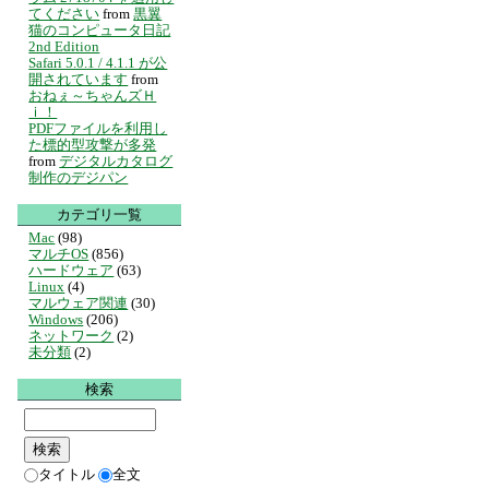
てください
from
黒翼
猫のコンピュータ日記
2nd Edition
Safari 5.0.1 / 4.1.1 が公
開されています
from
おねぇ～ちゃんズＨ
ｉ！
PDFファイルを利用し
た標的型攻撃が多発
from
デジタルカタログ
制作のデジパン
カテゴリ一覧
Mac
(98)
マルチOS
(856)
ハードウェア
(63)
Linux
(4)
マルウェア関連
(30)
Windows
(206)
ネットワーク
(2)
未分類
(2)
検索
タイトル
全文