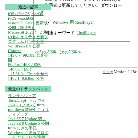
の利用者は更新してください。ダウンロー
最近の記事
ド:
iOS / iPadOS, macOS,
tvOS, watchOS,
Windows 用 RealPlayer
visionOS, Safari 更新版
公開（26.3等）
Microsoft 2026 年 2 月
関連キーワード:
RealPlayer
のセキュリティ更新プ
ログラム (月例) 公開
WordPress 6.9 公開
Chrome
前の記事
次の記事
143.0.7499.109/.110 公
開
Firefox 146.0 / ESR
140.6.0 / ESR
adiary
Version 2.28c.
115.31.0、Thunderbird
146 / 140.6.0esr 公開
最近のトラックバック
ランサムウェア
TeslaCrypt（vvv ウイ
ルス）について
from
rootdown 情報セキュリ
ティブログ
Java SE 7 Update 55、
Java SE 8 Update 5 公開
from
むぎの手記
Windows に更新プログ
ラム 2718704 を適用し