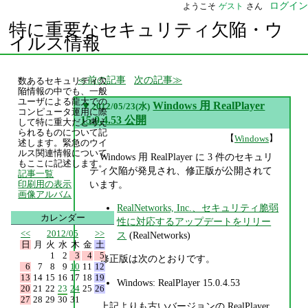
ログイン
ようこそ
ゲスト
さん
特に重要なセキュリティ欠陥・ウ
イルス情報
前の記事
次の記事
数あるセキュリティ欠
陥情報の中でも、一般
ユーザによる龍大での
▼
Windows 用 RealPlayer
2012/05/23(水)
コンピュータ運用に際
15.0.4.53 公開
して特に重大だと考え
られるものについて記
【
】
Windows
述します。緊急のウイ
ルス関連情報について
Windows 用 RealPlayer に 3 件のセキュリ
もここに記述します。
ティ欠陥が発見され、修正版が公開されて
記事一覧
います。
印刷用の表示
画像アルバム
RealNetworks, Inc.、セキュリティ脆弱
カレンダー
性に対応するアップデートをリリー
<<
2012/05
>>
ス
(RealNetworks)
日
月
火
水
木
金
土
1
2
3
4
5
修正版は次のとおりです。
6
7
8
9
10
11
12
13
14
15
16
17
18
19
Windows: RealPlayer 15.0.4.53
20
21
22
23
24
25
26
27
28
29
30
31
上記よりも古いバージョンの RealPlayer