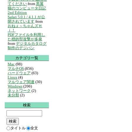
てください
from
黒翼
猫のコンピュータ日記
2nd Edition
Safari 5.0.1 / 4.1.1 が公
開されています
from
おねぇ～ちゃんズＨ
ｉ！
PDFファイルを利用し
た標的型攻撃が多発
from
デジタルカタログ
制作のデジパン
カテゴリ一覧
Mac
(98)
マルチOS
(856)
ハードウェア
(63)
Linux
(4)
マルウェア関連
(30)
Windows
(206)
ネットワーク
(2)
未分類
(2)
検索
タイトル
全文