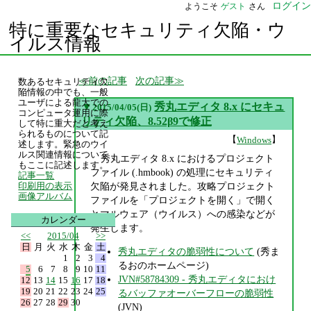
ログイン
ようこそ
ゲスト
さん
特に重要なセキュリティ欠陥・ウ
イルス情報
前の記事
次の記事
数あるセキュリティ欠
陥情報の中でも、一般
ユーザによる龍大での
▼
秀丸エディタ 8.x にセキュ
2015/04/05(日)
コンピュータ運用に際
リティ欠陥、8.52β9で修正
して特に重大だと考え
られるものについて記
【
】
Windows
述します。緊急のウイ
ルス関連情報について
秀丸エディタ 8.x におけるプロジェクト
もここに記述します。
ファイル (.hmbook) の処理にセキュリティ
記事一覧
欠陥が発見されました。攻略プロジェクト
印刷用の表示
画像アルバム
ファイルを「プロジェクトを開く」で開く
とマルウェア（ウイルス）への感染などが
カレンダー
発生します。
<<
2015/04
>>
日
月
火
水
木
金
土
秀丸エディタの脆弱性について
(秀ま
1
2
3
4
るおのホームページ)
5
6
7
8
9
10
11
JVN#58784309 - 秀丸エディタにおけ
12
13
14
15
16
17
18
19
20
21
22
23
24
25
るバッファオーバーフローの脆弱性
26
27
28
29
30
(JVN)