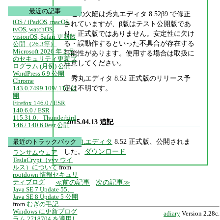
最近の記事
この欠陥は秀丸エディタ 8.52β9 で修正
iOS / iPadOS, macOS,
されていますが、β版はテスト公開版であ
tvOS, watchOS,
り、正式版ではありません。安定性に欠け
visionOS, Safari 更新版
る・誤動作するといった不具合が存在する
公開（26.3等）
Microsoft 2026 年 2 月
可能性があります。使用する場合は取扱に
のセキュリティ更新プ
注意してください。
ログラム (月例) 公開
WordPress 6.9 公開
秀丸エディタ 8.52 正式版のリリース予
Chrome
定は不明です。
143.0.7499.109/.110 公
開
Firefox 146.0 / ESR
140.6.0 / ESR
115.31.0、Thunderbird
2015.04.13 追記
146 / 140.6.0esr 公開
秀丸エディタ
8.52 正式版、公開されま
最近のトラックバック
した。
ダウンロード
ランサムウェア
TeslaCrypt（vvv ウイ
ルス）について
from
rootdown 情報セキュリ
ティブログ
前の記事
次の記事
Java SE 7 Update 55、
Java SE 8 Update 5 公開
from
むぎの手記
Windows に更新プログ
adiary
Version 2.28c.
ラム 2718704 を適用し