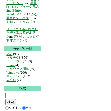
てください
from
黒翼
猫のコンピュータ日記
2nd Edition
Safari 5.0.1 / 4.1.1 が公
開されています
from
おねぇ～ちゃんズＨ
ｉ！
PDFファイルを利用し
た標的型攻撃が多発
from
デジタルカタログ
制作のデジパン
カテゴリ一覧
Mac
(98)
マルチOS
(856)
ハードウェア
(63)
Linux
(4)
マルウェア関連
(30)
Windows
(206)
ネットワーク
(2)
未分類
(2)
検索
タイトル
全文