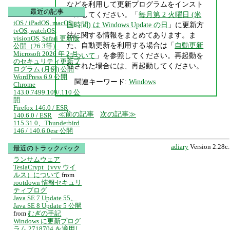
などを利用して更新プログラムをインスト
最近の記事
ールしてください。「
毎月第 2 火曜日 (米
iOS / iPadOS, macOS,
国時間) は Windows Update の日
」に更新方
tvOS, watchOS,
法に関する情報をまとめてあります。ま
visionOS, Safari 更新版
た、自動更新を利用する場合は「
自動更新
公開（26.3等）
Microsoft 2026 年 2 月
について
」を参照してください。再起動を
のセキュリティ更新プ
促された場合には、再起動してください。
ログラム (月例) 公開
WordPress 6.9 公開
関連キーワード:
Windows
Chrome
143.0.7499.109/.110 公
開
Firefox 146.0 / ESR
前の記事
次の記事
140.6.0 / ESR
115.31.0、Thunderbird
146 / 140.6.0esr 公開
adiary
Version 2.28c.
最近のトラックバック
ランサムウェア
TeslaCrypt（vvv ウイ
ルス）について
from
rootdown 情報セキュリ
ティブログ
Java SE 7 Update 55、
Java SE 8 Update 5 公開
from
むぎの手記
Windows に更新プログ
ラム 2718704 を適用し