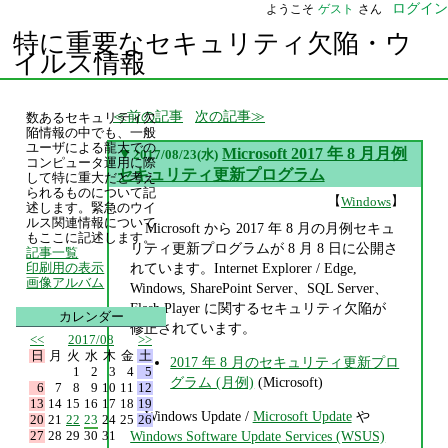
ログイン
ようこそ
ゲスト
さん
特に重要なセキュリティ欠陥・ウ
イルス情報
前の記事
次の記事
数あるセキュリティ欠
陥情報の中でも、一般
ユーザによる龍大での
▼
Microsoft 2017 年 8 月月例
2017/08/23(水)
コンピュータ運用に際
セキュリティ更新プログラム
して特に重大だと考え
られるものについて記
【
】
Windows
述します。緊急のウイ
ルス関連情報について
Microsoft から 2017 年 8 月の月例セキュ
もここに記述します。
リティ更新プログラムが 8 月 8 日に公開さ
記事一覧
れています。Internet Explorer / Edge,
印刷用の表示
画像アルバム
Windows, SharePoint Server、SQL Server、
Flash Player に関するセキュリティ欠陥が
カレンダー
修正されています。
<<
2017/08
>>
日
月
火
水
木
金
土
2017 年 8 月のセキュリティ更新プロ
1
2
3
4
5
グラム (月例)
(Microsoft)
6
7
8
9
10
11
12
13
14
15
16
17
18
19
Windows Update /
Microsoft Update
や
20
21
22
23
24
25
26
27
28
29
30
31
Windows Software Update Services (WSUS)