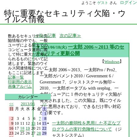
ログイン
ようこそ
ゲスト
さん
特に重要なセキュリティ欠陥・ウ
イルス情報
前の記事
次の記事
数あるセキュリティ欠
陥情報の中でも、一般
ユーザによる龍大での
▼
一太郎 2006～2013 等のセ
2013/06/18(火)
コンピュータ運用に際
キュリティ更新公開
して特に重大だと考え
られるものについて記
【
】
Windows
述します。緊急のウイ
ルス関連情報について
一太郎 2006～2013、一太郎Pro / Pro2、
もここに記述します。
一太郎ガバメント2010 / Government 6 /
記事一覧
Government 7、ジャストスクール無印～
印刷用の表示
画像アルバム
2010、一太郎ポータブル with oreplug、一
太郎ビューアに 1 件のセキュリティ欠陥が
カレンダー
発見されました。この欠陥は、既にウイル
<<
2013/06
>>
スに悪用されており、できるだけ早い対応
日
月
火
水
木
金
土
が必要です。
1
2
3
4
5
6
7
8
一太郎の脆弱性を悪用した不正なプ
9
10
11
12
13
14
15
16
17
18
19
20
21
22
ログラムの実行危険性について
（ジ
23
24
25
26
27
28
29
ャストシステム）