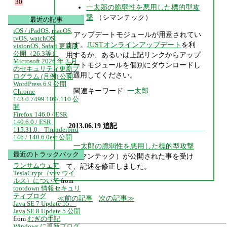
30
一太郎の脆弱性を悪用した標的型攻
撃
（シマンテック）
最近の記事
iOS / iPadOS, macOS,
アップデートモジュールが用意されてい
tvOS, watchOS,
ます。
JUSTオンラインアップデート
を利
visionOS, Safari 更新版
公開（26.3等）
用するか、あるいは上記リンクからアップ
Microsoft 2026 年 2 月
デートモジュールを個別にダウンロードし
のセキュリティ更新プ
て適用してください。
ログラム (月例) 公開
WordPress 6.9 公開
関連キーワード:
一太郎
Chrome
143.0.7499.109/.110 公
開
Firefox 146.0 / ESR
140.6.0 / ESR
2013.06.19 追記
115.31.0、Thunderbird
146 / 140.6.0esr 公開
一太郎の脆弱性を悪用した標的型攻撃
最近のトラックバック
（シマンテック）が公開された事を受け
ランサムウェア
て、記述を修正しました。
TeslaCrypt（vvv ウイ
ルス）について
from
rootdown 情報セキュリ
ティブログ
前の記事
次の記事
Java SE 7 Update 55、
Java SE 8 Update 5 公開
from
むぎの手記
Windows に更新プログ