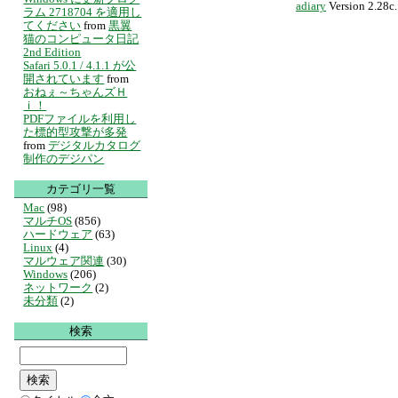
adiary
Version 2.28c.
ラム 2718704 を適用し
てください
from
黒翼
猫のコンピュータ日記
2nd Edition
Safari 5.0.1 / 4.1.1 が公
開されています
from
おねぇ～ちゃんズＨ
ｉ！
PDFファイルを利用し
た標的型攻撃が多発
from
デジタルカタログ
制作のデジパン
カテゴリ一覧
Mac
(98)
マルチOS
(856)
ハードウェア
(63)
Linux
(4)
マルウェア関連
(30)
Windows
(206)
ネットワーク
(2)
未分類
(2)
検索