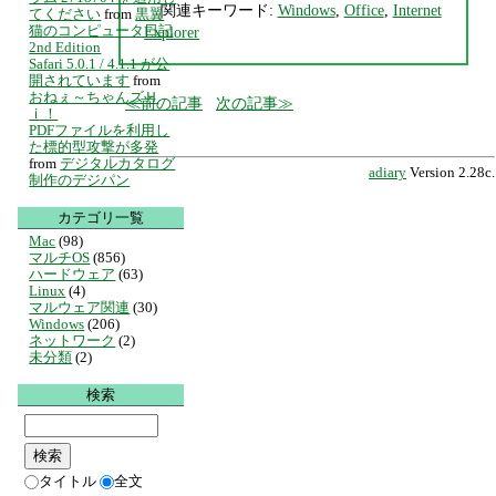
関連キーワード:
Windows
,
Office
,
Internet
てください
from
黒翼
猫のコンピュータ日記
Explorer
2nd Edition
Safari 5.0.1 / 4.1.1 が公
開されています
from
おねぇ～ちゃんズＨ
前の記事
次の記事
ｉ！
PDFファイルを利用し
た標的型攻撃が多発
from
デジタルカタログ
adiary
Version 2.28c.
制作のデジパン
カテゴリ一覧
Mac
(98)
マルチOS
(856)
ハードウェア
(63)
Linux
(4)
マルウェア関連
(30)
Windows
(206)
ネットワーク
(2)
未分類
(2)
検索
タイトル
全文