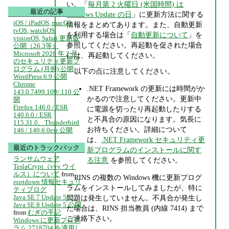
い。「
毎月第 2 火曜日 (米国時間) は
最近の記事
Windows Update の日
」に更新方法に関する
iOS / iPadOS, macOS,
情報をまとめてあります。また、自動更新
tvOS, watchOS,
を利用する場合は「
自動更新について
」を
visionOS, Safari 更新版
参照してください。再起動を促された場合
公開（26.3等）
Microsoft 2026 年 2 月
には、再起動してください。
のセキュリティ更新プ
ログラム (月例) 公開
以下の点に注意してください。
WordPress 6.9 公開
Chrome
.NET Framework の更新には時間がか
143.0.7499.109/.110 公
かるので注意してください。更新中
開
Firefox 146.0 / ESR
に電源を切ったり再起動したりする
140.6.0 / ESR
と不具合の原因になります。気長に
115.31.0、Thunderbird
お待ちください。詳細について
146 / 140.6.0esr 公開
は、
.NET Framework セキュリティ更
最近のトラックバック
新プログラムのインストールに関す
ランサムウェア
る注意
を参照してください。
TeslaCrypt（vvv ウイ
ルス）について
from
RINS の複数の Windows 機に更新プログ
rootdown 情報セキュリ
ラムをインストールしてみましたが、特に
ティブログ
Java SE 7 Update 55、
問題は発生していません。不具合が発生し
Java SE 8 Update 5 公開
た場合は、RINS 担当教員 (内線 7414) まで
from
むぎの手記
ご連絡下さい。
Windows に更新プログ
ラム 2718704 を適用し