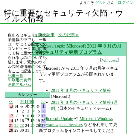
ログイン
ようこそ
ゲスト
さん
特に重要なセキュリティ欠陥・ウ
イルス情報
前の記事
次の記事
数あるセキュリティ欠
陥情報の中でも、一般
ユーザによる龍大での
▼
Microsoft 2011 年 8 月の月
2011/08/10(水)
コンピュータ運用に際
例セキュリティ更新プログラム
して特に重大だと考え
られるものについて記
【
】
Windows
述します。緊急のウイ
ルス関連情報について
Microsoft から 2011 年 8 月の月例セキュ
もここに記述します。
リティ更新プログラムが公開されていま
記事一覧
す。
印刷用の表示
画像アルバム
2011 年 8 月のセキュリティ情報
カレンダー
(Microsoft)
<<
2011/08
>>
2011 年 8 月のセキュリティ情報 (月
日
月
火
水
木
金
土
例)
(日本のセキュリティチーム)
1
2
3
4
5
6
7
8
9
10
11
12
13
Microsoft Update
や
Microsoft Windows
14
15
16
17
18
19
20
Software Update Services
などを利用して更
21
22
23
24
25
26
27
28
29
30
31
新プログラムをインストールしてくださ