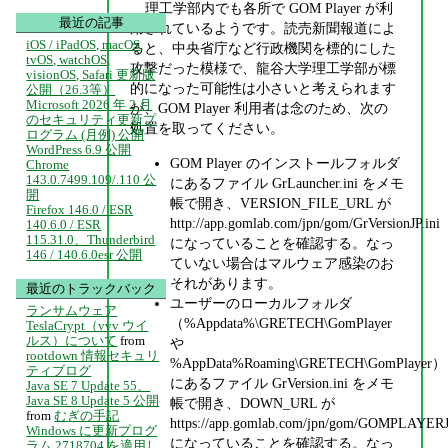
理工学部内でも各所で GOM Player が利
最近の記事
用されているようです。読売新聞報道によ
iOS / iPadOS, macOS,
ると、中央省庁など行政機関を標的にした
tvOS, watchOS,
攻撃だった模様で、龍谷大学理工学部が標
visionOS, Safari 更新版
的になった可能性は小さいと考えられます
公開（26.3等）
Microsoft 2026 年 2 月
が、GOM Player 利用者は念のため、次の
のセキュリティ更新プ
処置を取ってください。
ログラム (月例) 公開
WordPress 6.9 公開
GOM Player のインストールフォルダ
Chrome
143.0.7499.109/.110 公
にあるファイル GrLauncher.ini をメモ
開
帳で開き、VERSION_FILE_URL が
Firefox 146.0 / ESR
http://app.gomlab.com/jpn/gom/GrVersionJP.ini
140.6.0 / ESR
115.31.0、Thunderbird
になっていることを確認する。なっ
146 / 140.6.0esr 公開
ていない場合はマルウェア感染のお
それがあります。
最近のトラックバック
ユーザーのローカルフォルダ
ランサムウェア
（%Appdata%\GRETECH\GomPlayer
TeslaCrypt（vvv ウイ
ルス）について
from
や
rootdown 情報セキュリ
%AppData%Roaming\GRETECH\GomPlayer）
ティブログ
にあるファイル GrVersion.ini をメモ
Java SE 7 Update 55、
Java SE 8 Update 5 公開
帳で開き、DOWN_URL が
from
むぎの手記
https://app.gomlab.com/jpn/gom/GOMPLAYE
Windows に更新プログ
になっていることを確認する。なっ
ラム 2718704 を適用し