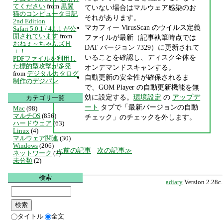
てください
from
黒翼
ていない場合はマルウェア感染のお
猫のコンピュータ日記
それがあります。
2nd Edition
マカフィー VirusScan のウイルス定義
Safari 5.0.1 / 4.1.1 が公
開されています
from
ファイルが最新（記事執筆時点では
おねぇ～ちゃんズＨ
DAT バージョン 7329）に更新されて
ｉ！
いることを確認し、ディスク全体を
PDFファイルを利用し
た標的型攻撃が多発
オンデマンドスキャンする。
from
デジタルカタログ
自動更新の安全性が確保されるま
制作のデジパン
で、GOM Player の自動更新機能を無
効に設定する。
環境設定
の
アップデ
カテゴリ一覧
ート
タブで「最新バージョンの自動
Mac
(98)
マルチOS
(856)
チェック」のチェックを外します。
ハードウェア
(63)
Linux
(4)
マルウェア関連
(30)
Windows
(206)
前の記事
次の記事
ネットワーク
(2)
未分類
(2)
検索
adiary
Version 2.28c.
タイトル
全文