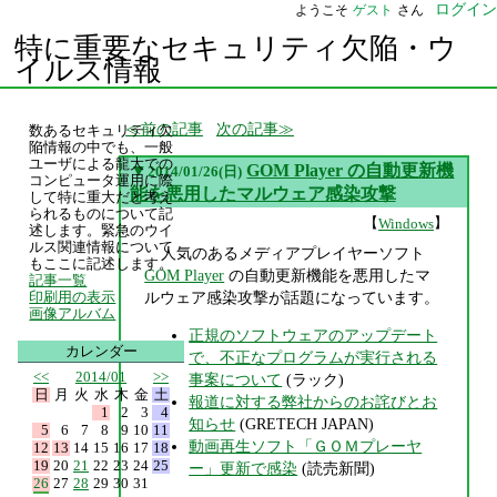
ログイン
ようこそ
ゲスト
さん
特に重要なセキュリティ欠陥・ウ
イルス情報
前の記事
次の記事
数あるセキュリティ欠
陥情報の中でも、一般
ユーザによる龍大での
▼
GOM Player の自動更新機
2014/01/26(日)
コンピュータ運用に際
能を悪用したマルウェア感染攻撃
して特に重大だと考え
られるものについて記
【
】
Windows
述します。緊急のウイ
ルス関連情報について
人気のあるメディアプレイヤーソフト
もここに記述します。
GOM Player
の自動更新機能を悪用したマ
記事一覧
ルウェア感染攻撃が話題になっています。
印刷用の表示
画像アルバム
正規のソフトウェアのアップデート
カレンダー
で、不正なプログラムが実行される
<<
2014/01
>>
事案について
(ラック)
日
月
火
水
木
金
土
報道に対する弊社からのお詫びとお
1
2
3
4
知らせ
(GRETECH JAPAN)
5
6
7
8
9
10
11
動画再生ソフト「ＧＯＭプレーヤ
12
13
14
15
16
17
18
19
20
21
22
23
24
25
ー」更新で感染
(読売新聞)
26
27
28
29
30
31