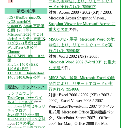
ールの脆弱性により、リモートでコ
31
ードが実行される (955617)
最近の記事
対象: Access 2000 / 2002 (XP) / 2003、
iOS / iPadOS, macOS,
Microsoft Access Snapshot Viewer。
tvOS, watchOS,
Snapshot Viewer for Microsoft Access に
visionOS, Safari 更新版
重大な欠陥
の件。
公開（26.3等）
Microsoft 2026 年 2 月
のセキュリティ更新プ
MS08-042 - 重要: Microsoft Word の脆
ログラム (月例) 公開
弱性により、リモートでコードが実
WordPress 6.9 公開
行される (955048)
Chrome
143.0.7499.109/.110 公
対象: Word 2002 (XP) / 2003。
開
Microsoft Word 2002 (Word XP) に重大
Firefox 146.0 / ESR
な欠陥
の件。
140.6.0 / ESR
115.31.0、Thunderbird
146 / 140.6.0esr 公開
MS08-043 - 緊急: Microsoft Excel の脆
弱性により、リモートでコードが実
最近のトラックバック
行される (954066)
ランサムウェア
対象: Excel 2000 / 2002 (XP) / 2003 /
TeslaCrypt（vvv ウイ
2007、Excel Viewer 2003 / 2007、
ルス）について
from
Word/Excel/PowerPoint 2007 ファイル
rootdown 情報セキュリ
ティブログ
形式用 Microsoft Office 互換機能パッ
Java SE 7 Update 55、
ク、SharePoint Server 2007、Office
Java SE 8 Update 5 公開
2004 for Mac、Office 2008 for Mac
from
むぎの手記
Windows に更新プログ