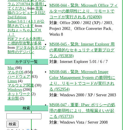
ラム 2718704 を適用し
MS08-044 - 緊急: Microsoft Office フィ
てください
from
黒翼
ルターの脆弱性により、リモートで
猫のコンピュータ日記
コードが実行される (924090)
2nd Edition
Safari 5.0.1 / 4.1.1 が公
対象: Office 2000 / 2002 (XP) / 2003、
開されています
from
Project 2002、Office Converter Pack、
おねぇ～ちゃんズＨ
Works 8
ｉ！
PDFファイルを利用し
た標的型攻撃が多発
MS08-045 - 緊急: Internet Explorer 用
from
デジタルカタログ
の累積的なセキュリティ更新プログ
制作のデジパン
ラム (953838)
対象: Internet Explorer 5.01 / 6 / 7
カテゴリ一覧
Mac
(98)
MS08-046 - 緊急: Microsoft Image
マルチOS
(856)
ハードウェア
(63)
Color Management System の脆弱性に
Linux
(4)
より、リモートでコードが実行され
マルウェア関連
(30)
る (952954)
Windows
(206)
ネットワーク
(2)
対象: Windows 2000 / XP / Server 2003
未分類
(2)
MS08-047 - 重要: IPsec ポリシーの処
検索
理の脆弱性により、情報漏えいが起
こる (953733)
対象: Windows Vista / Server 2008