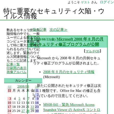
ログイン
ようこそ
ゲスト
さん
特に重要なセキュリティ欠陥・ウ
イルス情報
前の記事
次の記事
数あるセキュリティ欠
陥情報の中でも、一般
ユーザによる龍大での
▼
Microsoft 2008 年 8 月の月
2008/08/22(金)
コンピュータ運用に際
例セキュリティ修正プログラムが公開
して特に重大だと考え
られるものについて記
【
】
マルチOS
述します。緊急のウイ
ルス関連情報について
Microsoft から 2008 年 8 月の月例セキュ
もここに記述します。
リティ修正プログラムが公開されました。
記事一覧
印刷用の表示
2008 年 8 月のセキュリティ情報
画像アルバム
(Microsoft)
カレンダー
新たに公開されたセキュリティ修正は次
<<
2008/08
>>
日
月
火
水
木
金
土
の 11 種類です。Office for Mac の修正も含
1
2
まれているので注意してください。
3
4
5
6
7
8
9
10
11
12
13
14
15
16
MS08-041 - 緊急:Microsoft Access
17
18
19
20
21
22
23
Snapshot Viewer の ActiveX コントロ
24
25
26
27
28
29
30