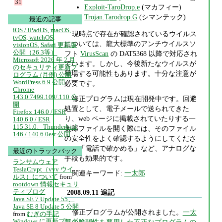
31
Exploit-TaroDrop.e
(マカフィー)
Trojan.Tarodrop.G
(シマンテック)
最近の記事
iOS / iPadOS, macOS,
現時点で存在が確認されているウイルス
tvOS, watchOS,
については、龍大標準のアンチウイルスソ
visionOS, Safari 更新版
公開（26.3等）
フト
VirusScan
の DAT5368 以降で対応され
Microsoft 2026 年 2 月
ています。しかし、今後新たなウイルスが
のセキュリティ更新プ
登場する可能性もあります。十分な注意が
ログラム (月例) 公開
WordPress 6.9 公開
必要です。
Chrome
143.0.7499.109/.110 公
修正プログラムは現在開発中です。回避
開
処置として、電子メールで送られてきた
Firefox 146.0 / ESR
り、web ページに掲載されていたりする一
140.6.0 / ESR
115.31.0、Thunderbird
太郎ファイルを開く際には、そのファイル
146 / 140.6.0esr 公開
の安全性をよく確認するようにしてくださ
い。「電話で確かめる」など、アナログな
最近のトラックバック
手段も効果的です。
ランサムウェア
TeslaCrypt（vvv ウイ
関連キーワード:
一太郎
ルス）について
from
rootdown 情報セキュリ
ティブログ
2008.09.11 追記
Java SE 7 Update 55、
Java SE 8 Update 5 公開
修正プログラムが公開されました。
一太
from
むぎの手記
Windows に更新プログ
郎の脆弱性を悪用した不正なプログラムの