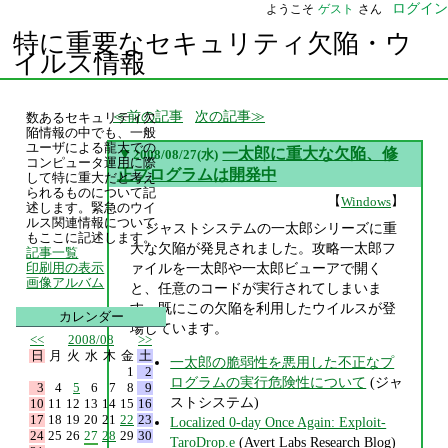
ログイン
ようこそ
ゲスト
さん
特に重要なセキュリティ欠陥・ウ
イルス情報
前の記事
次の記事
数あるセキュリティ欠
陥情報の中でも、一般
ユーザによる龍大での
▼
一太郎に重大な欠陥、修
2008/08/27(水)
コンピュータ運用に際
正プログラムは開発中
して特に重大だと考え
られるものについて記
【
】
Windows
述します。緊急のウイ
ルス関連情報について
ジャストシステムの一太郎シリーズに重
もここに記述します。
大な欠陥が発見されました。攻略一太郎フ
記事一覧
ァイルを一太郎や一太郎ビューアで開く
印刷用の表示
画像アルバム
と、任意のコードが実行されてしまいま
す。既にこの欠陥を利用したウイルスが登
カレンダー
場しています。
<<
2008/08
>>
日
月
火
水
木
金
土
一太郎の脆弱性を悪用した不正なプ
1
2
ログラムの実行危険性について
(ジャ
3
4
5
6
7
8
9
ストシステム)
10
11
12
13
14
15
16
17
18
19
20
21
22
23
Localized 0-day Once Again: Exploit-
24
25
26
27
28
29
30
TaroDrop.e
(Avert Labs Research Blog)