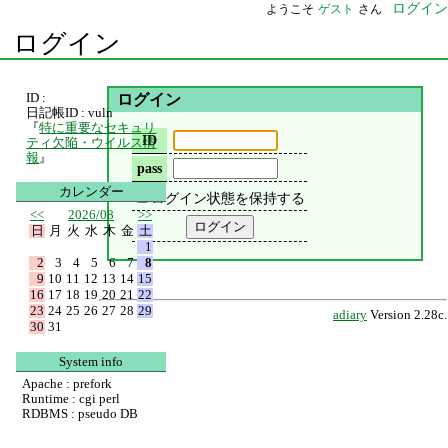
ログイン
ようこそ
ゲスト
さん
ログイン
ID :
ログイン
日記帳ID : vuln
『
特に重要なセキュリ
ID
ティ欠陥・ウイルス情
報
』
pass
カレンダー
ログイン状態を保持する
<<
2026/08
>>
日
月
火
水
木
金
土
1
2
3
4
5
6
7
8
9
10
11
12
13
14
15
16
17
18
19
20
21
22
23
24
25
26
27
28
29
adiary
Version 2.28c.
30
31
System info
Apache : prefork
Runtime : cgi perl
RDBMS : pseudo DB