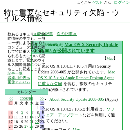
ログイン
ようこそ
ゲスト
さん
特に重要なセキュリティ欠陥・ウ
イルス情報
前の記事
次の記事
数あるセキュリティ欠
陥情報の中でも、一般
ユーザによる龍大での
▼
Mac OS X Security Update
2008/08/05(火)
コンピュータ運用に際
2008-005 が公開されています
して特に重大だと考え
られるものについて記
【
】
Mac
述します。緊急のウイ
ルス関連情報について
Mac OS X 10.4.11 / 10.5.4 用の Security
もここに記述します。
Update 2008-005 が公開されています。
Mac
記事一覧
OS X 10.5.x の Apple Remote Desktop Agent
印刷用の表示
画像アルバム
に重大な欠陥
を含む、複数のセキュリテ
ィ欠陥が修正されています。
カレンダー
<<
2008/08
>>
About Security Update 2008-005
(Apple)
日
月
火
水
木
金
土
1
2
Mac OS X 10.4.x / 10.5.x 利用者は、
ソフ
3
4
5
6
7
8
9
トウェア・アップデート
などを利用して適
10
11
12
13
14
15
16
用してください。
17
18
19
20
21
22
23
24
25
26
27
28
29
30
関連キーワード:
Mac