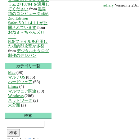
ラム 2718704 を適用し
adiary
Version 2.28c.
てください
from
黒翼
猫のコンピュータ日記
2nd Edition
Safari 5.0.1 / 4.1.1 が公
開されています
from
おねぇ～ちゃんズＨ
ｉ！
PDFファイルを利用し
た標的型攻撃が多発
from
デジタルカタログ
制作のデジパン
カテゴリ一覧
Mac
(98)
マルチOS
(856)
ハードウェア
(63)
Linux
(4)
マルウェア関連
(30)
Windows
(206)
ネットワーク
(2)
未分類
(2)
検索