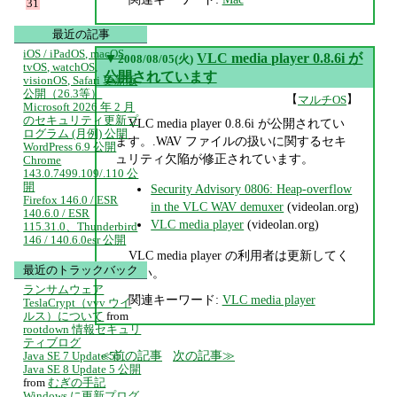
31
最近の記事
iOS / iPadOS, macOS,
▼
VLC media player 0.8.6i が
2008/08/05(火)
tvOS, watchOS,
公開されています
visionOS, Safari 更新版
公開（26.3等）
【
】
マルチOS
Microsoft 2026 年 2 月
のセキュリティ更新プ
VLC media player 0.8.6i が公開されてい
ログラム (月例) 公開
ます。.WAV ファイルの扱いに関するセキ
WordPress 6.9 公開
ュリティ欠陥が修正されています。
Chrome
143.0.7499.109/.110 公
開
Security Advisory 0806: Heap-overflow
Firefox 146.0 / ESR
in the VLC WAV demuxer
(videolan.org)
140.6.0 / ESR
VLC media player
(videolan.org)
115.31.0、Thunderbird
146 / 140.6.0esr 公開
VLC media player の利用者は更新してく
最近のトラックバック
ださい。
ランサムウェア
関連キーワード:
VLC media player
TeslaCrypt（vvv ウイ
ルス）について
from
rootdown 情報セキュリ
ティブログ
前の記事
次の記事
Java SE 7 Update 55、
Java SE 8 Update 5 公開
from
むぎの手記
Windows に更新プログ