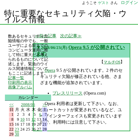
ログイン
ようこそ
ゲスト
さん
特に重要なセキュリティ欠陥・ウ
イルス情報
前の記事
次の記事
数あるセキュリティ欠
陥情報の中でも、一般
ユーザによる龍大での
▼
Opera 9.5 が公開されてい
2008/06/23(月)
コンピュータ運用に際
ます
して特に重大だと考え
られるものについて記
【
】
マルチOS
述します。緊急のウイ
ルス関連情報について
Opera
9.5 が公開されています。2 件のセ
もここに記述します。
キュリティ欠陥が修正されている他、さま
記事一覧
ざまな機能が追加されています。
印刷用の表示
画像アルバム
プレスリリース
(Opera.com)
カレンダー
Opera 利用者は更新して下さい。なお、
<<
2008/06
>>
日
月
火
水
木
金
土
ショートカットが変更されているなど、ユ
1
2
3
4
5
6
7
ーザインターフェイスも変更されています
8
9
10
11
12
13
14
ので、利用時には注意して下さい。
15
16
17
18
19
20
21
22
23
24
25
26
27
28
29
30