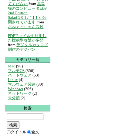
てください
from
黒翼
猫のコンピュータ日記
2nd Edition
Safari 5.0.1 / 4.1.1 が公
開されています
from
おねぇ～ちゃんズＨ
ｉ！
PDFファイルを利用し
た標的型攻撃が多発
from
デジタルカタログ
制作のデジパン
カテゴリ一覧
Mac
(98)
マルチOS
(856)
ハードウェア
(63)
Linux
(4)
マルウェア関連
(30)
Windows
(206)
ネットワーク
(2)
未分類
(2)
検索
タイトル
全文