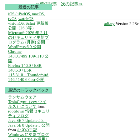
前の記事
次の記事
最近の記事
iOS / iPadOS, macOS,
tvOS, watchOS,
visionOS, Safari 更新版
adiary
Version 2.28c.
公開（26.3等）
Microsoft 2026 年 2 月
のセキュリティ更新プ
ログラム (月例) 公開
WordPress 6.9 公開
Chrome
143.0.7499.109/.110 公
開
Firefox 146.0 / ESR
140.6.0 / ESR
115.31.0、Thunderbird
146 / 140.6.0esr 公開
最近のトラックバック
ランサムウェア
TeslaCrypt（vvv ウイ
ルス）について
from
rootdown 情報セキュリ
ティブログ
Java SE 7 Update 55、
Java SE 8 Update 5 公開
from
むぎの手記
Windows に更新プログ
ラム 2718704 を適用し