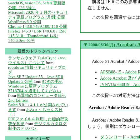
前者は IE 6 にのみ影
watchOS, visionOS, Safari 更新版
在しません。
公開（26.3等）
Microsoft 2026 年 2 月のセキュリ
ティ更新プログラム (月例) 公開
この欠陥を回避するには
WordPress 6.9 公開
Chrome 143.0.7499.109/.110 公開
Firefox 146.0 / ESR 140.6.0 / ESR
115.31.0、Thunderbird 146 /
140.6.0esr 公開
▼
Acrobat / 
2008/06/30(月)
最近のトラックバック
ランサムウェア TeslaCrypt（vvv
Adobe の Acrobat
ウイルス）について
from
rootdown 情報セキュリティブロ
APSB08-15 - Ad
グ
Java SE 7 Update 55、Java SE 8
Adobe Acrobat 
Update 5 公開
from
むぎの手記
JVNVU#788019 -
Windows に更新プログラム
2718704 を適用してください
この欠陥への対応方法は
from
黒翼猫のコンピュータ日記
2nd Edition
Safari 5.0.1 / 4.1.1 が公開されてい
Acrobat / Adobe Reader 8.
ます
from
おねぇ～ちゃんズＨ
ｉ！
PDFファイルを利用した標的型攻
Acrobat / Adobe R
撃が多発
from
デジタルカタログ
しょう。個別にダウンロー
制作のデジパン
ダウンロード - Acrobat
カテゴリ一覧