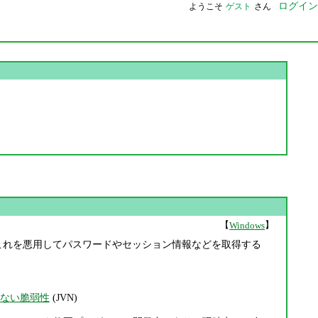
ログイン
ようこそ
ゲスト
さん
【
】
Windows
れており、これを悪用してパスワードやセッション情報などを取得する
限できない脆弱性
(JVN)