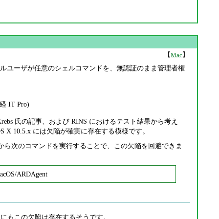
【
】
Mac
見されました。ローカルユーザが任意のシェルコマンドを、無認証のまま管理者権
 IT Pro)
 Krebs 氏の記事、および RINS におけるテスト結果から考え
 OS X 10.5.x には欠陥が確実に存在する模様です。
ーミナルから次のコマンドを実行することで、この欠陥を回避できま
/MacOS/ARDAgent
4.x にもこの欠陥は存在するそうです。