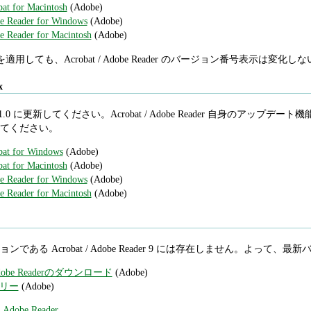
for Macintosh
(Adobe)
eader for Windows
(Adobe)
ader for Macintosh
(Adobe)
ate 1 を適用しても、Acrobat / Adobe Reader のバージョン番号表示
x
 Reader 7.1.0 に更新してください。Acrobat / Adobe Reader
てください。
 for Windows
(Adobe)
for Macintosh
(Adobe)
eader for Windows
(Adobe)
ader for Macintosh
(Adobe)
である Acrobat / Adobe Reader 9 には存在しません。よ
be Readerのダウンロード
(Adobe)
ァミリー
(Adobe)
,
Adobe Reader