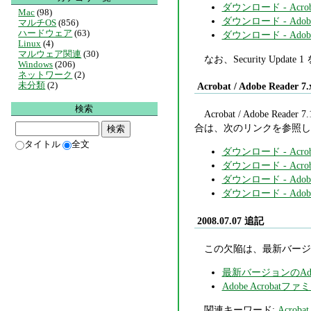
ダウンロード - Acrobat 
Mac
(98)
ダウンロード - Adobe R
マルチOS
(856)
ハードウェア
(63)
ダウンロード - Adobe Re
Linux
(4)
マルウェア関連
(30)
なお、Security Upd
Windows
(206)
ネットワーク
(2)
未分類
(2)
Acrobat / Adobe Reader 7.
検索
Acrobat / Adobe
合は、次のリンクを参照し
タイトル
全文
ダウンロード - Acrobat
ダウンロード - Acrobat 
ダウンロード - Adobe R
ダウンロード - Adobe Re
2008.07.07 追記
この欠陥は、最新バージョン
最新バージョンのAdo
Adobe Acrobatフ
関連キーワード:
Acrobat