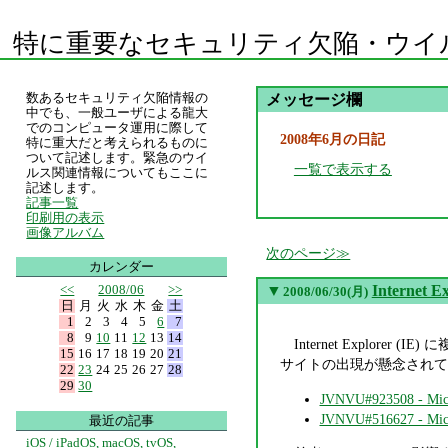
特に重要なセキュリティ欠陥・ウイ
数あるセキュリティ欠陥情報の
メッセージ欄
中でも、一般ユーザによる龍大
でのコンピュータ運用に際して
2008年6月の日記
特に重大だと考えられるものに
ついて記述します。緊急のウイ
一覧で表示する
ルス関連情報についてもここに
記述します。
記事一覧
印刷用の表示
画像アルバム
次のページ
カレンダー
<<
2008/06
>>
▼
Interne
2008/06/30(月)
日
月
火
水
木
金
土
1
2
3
4
5
6
7
8
9
10
11
12
13
14
Internet Expl
15
16
17
18
19
20
21
サイトの出現が懸念されて
22
23
24
25
26
27
28
29
30
JVNVU#923508 - M
JVNVU#516627 
最近の記事
iOS / iPadOS, macOS, tvOS,