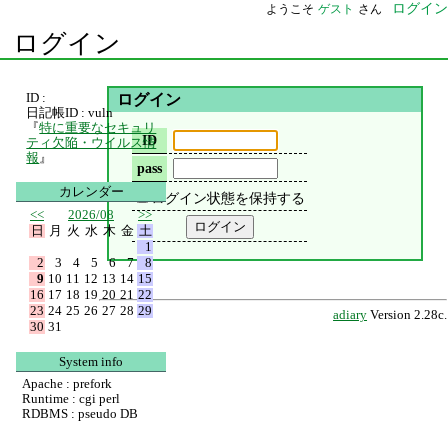
ログイン
ようこそ
ゲスト
さん
ログイン
ID :
ログイン
日記帳ID : vuln
『
特に重要なセキュリ
ID
ティ欠陥・ウイルス情
報
』
pass
カレンダー
ログイン状態を保持する
<<
2026/08
>>
日
月
火
水
木
金
土
1
2
3
4
5
6
7
8
9
10
11
12
13
14
15
16
17
18
19
20
21
22
23
24
25
26
27
28
29
adiary
Version 2.28c.
30
31
System info
Apache : prefork
Runtime : cgi perl
RDBMS : pseudo DB