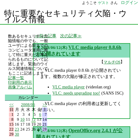
ログイン
ようこそ
ゲスト
さん
特に重要なセキュリティ欠陥・ウ
イルス情報
前の記事
次の記事
数あるセキュリティ欠
陥情報の中でも、一般
ユーザによる龍大での
▼
VLC media player 0.8.6h
2008/06/12(木)
コンピュータ運用に際
が公開されています
して特に重大だと考え
られるものについて記
【
】
マルチOS
述します。緊急のウイ
ルス関連情報について
VLC media player 0.8.6h が公開されてい
もここに記述します。
ます。複数の欠陥が修正されています。
記事一覧
印刷用の表示
VLC media player
(videolan.org)
画像アルバム
VLC: needs upgrading too!
(SANS ISC)
カレンダー
VLC media player の利用者は更新してく
<<
2008/06
>>
日
月
火
水
木
金
土
ださい。
1
2
3
4
5
6
7
8
9
10
11
12
13
14
15
16
17
18
19
20
21
22
23
24
25
26
27
28
▼
OpenOffice.org 2.4.1 が公
2008/06/12(木)
29
30
開されています