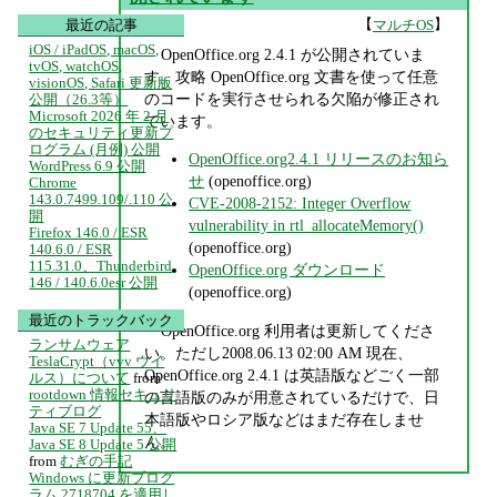
【
】
マルチOS
最近の記事
iOS / iPadOS, macOS,
OpenOffice.org 2.4.1 が公開されていま
tvOS, watchOS,
す。攻略 OpenOffice.org 文書を使って任意
visionOS, Safari 更新版
のコードを実行させられる欠陥が修正され
公開（26.3等）
Microsoft 2026 年 2 月
ています。
のセキュリティ更新プ
ログラム (月例) 公開
OpenOffice.org2.4.1 リリースのお知ら
WordPress 6.9 公開
せ
(openoffice.org)
Chrome
143.0.7499.109/.110 公
CVE-2008-2152: Integer Overflow
開
vulnerability in rtl_allocateMemory()
Firefox 146.0 / ESR
(openoffice.org)
140.6.0 / ESR
115.31.0、Thunderbird
OpenOffice.org ダウンロード
146 / 140.6.0esr 公開
(openoffice.org)
最近のトラックバック
OpenOffice.org 利用者は更新してくださ
ランサムウェア
い。ただし2008.06.13 02:00 AM 現在、
TeslaCrypt（vvv ウイ
OpenOffice.org 2.4.1 は英語版などごく一部
ルス）について
from
rootdown 情報セキュリ
の言語版のみが用意されているだけで、日
ティブログ
本語版やロシア版などはまだ存在しませ
Java SE 7 Update 55、
ん。
Java SE 8 Update 5 公開
from
むぎの手記
Windows に更新プログ
ラム 2718704 を適用し