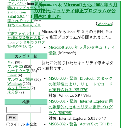
てください
from
黒翼
▼
Microsoft から 2008 年 6 月
2008/06/12(木)
猫のコンピュータ日記
の月例セキュリティ修正プログラムが公
2nd Edition
開されました
Safari 5.0.1 / 4.1.1 が公
開されています
from
【
】
Windows
おねぇ～ちゃんズＨ
ｉ！
Microsoft から 2008 年 6 月の月例セキュ
PDFファイルを利用し
リティ修正プログラムが公開されました。
た標的型攻撃が多発
from
デジタルカタログ
制作のデジパン
Microsoft 2008 年 6 月のセキュリティ
情報
(Microsoft)
カテゴリ一覧
Mac
(98)
新たに公開されたセキュリティ修正は次
マルチOS
(856)
の 7 種類です。
ハードウェア
(63)
Linux
(4)
MS08-030 - 緊急: Bluetooth スタック
マルウェア関連
(30)
Windows
(206)
の脆弱性により、リモートでコード
ネットワーク
(2)
が実行される (951376)
未分類
(2)
対象: Windows XP / Vista
MS08-031 - 緊急: Internet Explorer 用
検索
の累積的なセキュリティ更新プログ
ラム (950759)
対象: Internet Explorer 5.01 / 6 / 7
MS08-032 - 警告: ActiveX の Kill Bit
タイトル
全文