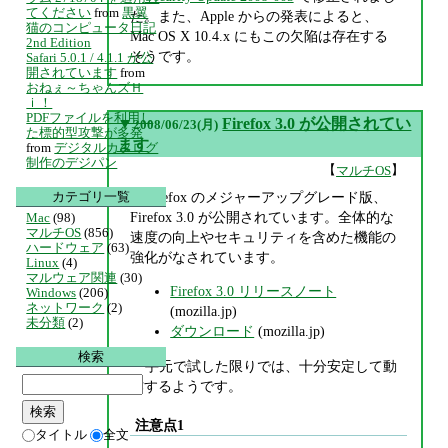
てください
from
黒翼
た。また、Apple からの発表によると、
猫のコンピュータ日記
Mac OS X 10.4.x にもこの欠陥は存在する
2nd Edition
そうです。
Safari 5.0.1 / 4.1.1 が公
開されています
from
おねぇ～ちゃんズＨ
ｉ！
PDFファイルを利用し
▼
Firefox 3.0 が公開されてい
2008/06/23(月)
た標的型攻撃が多発
ます
from
デジタルカタログ
制作のデジパン
【
】
マルチOS
カテゴリ一覧
Firefox のメジャーアップグレード版、
Firefox 3.0 が公開されています。全体的な
Mac
(98)
マルチOS
(856)
速度の向上やセキュリティを含めた機能の
ハードウェア
(63)
強化がなされています。
Linux
(4)
マルウェア関連
(30)
Firefox 3.0 リリースノート
Windows
(206)
ネットワーク
(2)
(mozilla.jp)
未分類
(2)
ダウンロード
(mozilla.jp)
検索
手元で試した限りでは、十分安定して動
作するようです。
注意点1
タイトル
全文