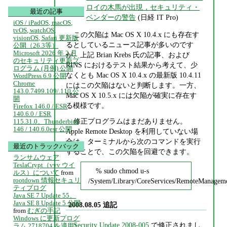
ロイの木馬が出現，セキュリティ・
最近の記事
ベンダーの警告
(日経 IT Pro)
iOS / iPadOS, macOS,
tvOS, watchOS,
この欠陥は Mac OS X 10.4.x にも存在す
visionOS, Safari 更新版
るとしているニュース記事が多いのです
公開（26.3等）
Microsoft 2026 年 2 月
が、上記 Brian Krebs 氏の記事、および
のセキュリティ更新プ
RINS におけるテスト結果から考えて、少
ログラム (月例) 公開
なくとも Mac OS X 10.4.x の最新版 10.4.11
WordPress 6.9 公開
Chrome
にはこの欠陥はないと判断します。一方、
143.0.7499.109/.110 公
Mac OS X 10.5.x には欠陥が確実に存在す
開
る模様です。
Firefox 146.0 / ESR
140.6.0 / ESR
修正プログラムはまだありません。
115.31.0、Thunderbird
146 / 140.6.0esr 公開
Apple Remote Desktop を利用していない場
合は、ターミナルから次のコマンドを実行
最近のトラックバック
することで、この欠陥を回避できます。
ランサムウェア
TeslaCrypt（vvv ウイ
% sudo chmod u-s
ルス）について
from
rootdown 情報セキュリ
/System/Library/CoreServices/RemoteManage
ティブログ
Java SE 7 Update 55、
Java SE 8 Update 5 公開
2008.08.05 追記
from
むぎの手記
Windows に更新プログ
Security Update 2008-005
で修正されまし
ラム 2718704 を適用し