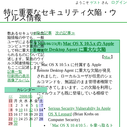
ログイン
ようこそ
ゲスト
さん
特に重要なセキュリティ欠陥・ウ
イルス情報
前の記事
次の記事
数あるセキュリティ欠
陥情報の中でも、一般
ユーザによる龍大での
▼
Mac OS X 10.5.x の Apple
2008/06/23(月)
コンピュータ運用に際
Remote Desktop Agent に重大な欠陥
して特に重大だと考え
られるものについて記
【
】
Mac
述します。緊急のウイ
ルス関連情報について
Mac OS X 10.5.x に付属する Apple
もここに記述します。
Remote Desktop Agent に重大な欠陥が発見
記事一覧
されました。ローカルユーザが任意のシェ
印刷用の表示
画像アルバム
ルコマンドを、無認証のまま管理者権限で
実行できてしまいます。この欠陥を利用し
カレンダー
たマルウェアも既に登場している模様で
<<
2008/06
>>
す。
日
月
火
水
木
金
土
1
2
3
4
5
6
7
Serious Security Vulnerabilty In Apple
8
9
10
11
12
13
14
OS X Leopard
(Brian Krebs on
15
16
17
18
19
20
21
22
23
24
25
26
27
28
Computer Security)
29
30
「Mac OS X 10.4/10.5」を乗っ取るト