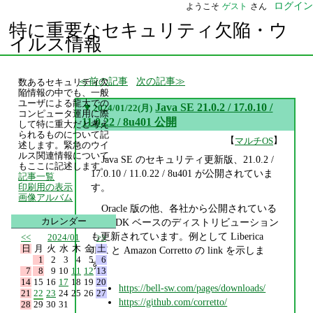
ログイン
ようこそ
ゲスト
さん
特に重要なセキュリティ欠陥・ウ
イルス情報
前の記事
次の記事
数あるセキュリティ欠
陥情報の中でも、一般
ユーザによる龍大での
▼
Java SE 21.0.2 / 17.0.10 /
2024/01/22(月)
コンピュータ運用に際
11.0.22 / 8u401 公開
して特に重大だと考え
られるものについて記
【
】
マルチOS
述します。緊急のウイ
ルス関連情報について
Java SE のセキュリティ更新版、21.0.2 /
もここに記述します。
17.0.10 / 11.0.22 / 8u401 が公開されていま
記事一覧
す。
印刷用の表示
画像アルバム
Oracle 版の他、各社から公開されている
カレンダー
OpenJDK ベースのディストリビューション
も更新されています。例として Liberica
<<
2024/01
>>
日
月
火
水
木
金
土
JDK と Amazon Corretto の link を示しま
1
2
3
4
5
6
す。
7
8
9
10
11
12
13
14
15
16
17
18
19
20
https://bell-sw.com/pages/downloads/
21
22
23
24
25
26
27
https://github.com/corretto/
28
29
30
31