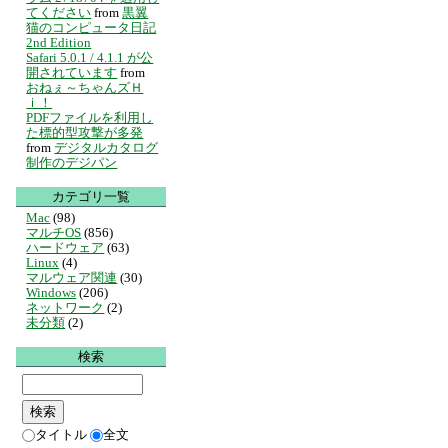
てください
from
黒翼
猫のコンピュータ日記
2nd Edition
Safari 5.0.1 / 4.1.1 が公
開されています
from
おねぇ～ちゃんズＨ
ｉ！
PDFファイルを利用し
た標的型攻撃が多発
from
デジタルカタログ
制作のデジパン
カテゴリ一覧
Mac
(98)
マルチOS
(856)
ハードウェア
(63)
Linux
(4)
マルウェア関連
(30)
Windows
(206)
ネットワーク
(2)
未分類
(2)
検索
タイトル
全文