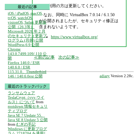
ご利用の方は更新してください。
最近の記事
iOS / iPadOS, macOS,
なお、同時に VirtualBox 7.0.14 / 6.1.50
tvOS, watchOS,
が公開されましたが、セキュリティ修正は
visionOS, Safari 更新版
含まれないようです。
公開（26.3等）
Microsoft 2026 年 2 月
のセキュリティ更新プ
https://www.virtualbox.org/
ログラム (月例) 公開
WordPress 6.9 公開
Chrome
143.0.7499.109/.110 公
前の記事
次の記事
開
Firefox 146.0 / ESR
140.6.0 / ESR
115.31.0、Thunderbird
146 / 140.6.0esr 公開
adiary
Version 2.28c.
最近のトラックバック
ランサムウェア
TeslaCrypt（vvv ウイ
ルス）について
from
rootdown 情報セキュリ
ティブログ
Java SE 7 Update 55、
Java SE 8 Update 5 公開
from
むぎの手記
Windows に更新プログ
ラム 2718704 を適用し