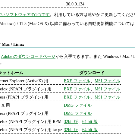
30.0.0.134
すいソフトウェアの1つです
。利用している方は速やかに更新してくださ
1.2 (Windows) / 11.3 (Mac OS X) 以降に備わっている自動更新機能について
/ Mac / Linux
は
Adobe のダウンロードページ
から入手できます。また Windows / Mac 
)。
ラットホーム
ダウンロード
ternet Explorer (ActiveX) 用
EXE ファイル
、
MSI ファイル
refox (NPAPI プラグイン) 用
EXE ファイル
、
MSI ファイル
era (PPAPI プラグイン) 用
EXE ファイル
、
MSI ファイル
 X 用
DMG ファイル
era (PPAPI プラグイン) 用
DMG ファイル
refox (NPAPI プラグイン) 用 RPM
32bit 版
、
64 bit 版
refox (NPAPI プラグイン) 用 tar.gz
32bit 版
、
64 bit 版