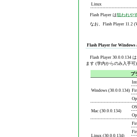
Linux
Flash Player は
狙われや
なお、Flash Player 1
Flash Player for Windows 
Flash Player 30.0.0.134 
ます (学内からのみ入手可
プ
In
Windows (30.0.0.134)
Fi
Op
OS
Mac (30.0.0.134)
Op
Fi
Fi
Linux (30.0.0.134)