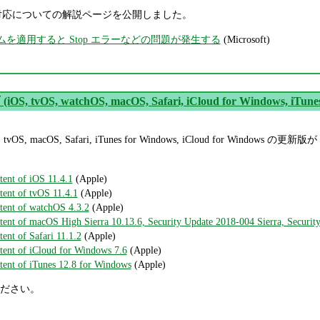
具合と対応についての解説ページを公開しました。
ムを適用すると Stop エラーなどの問題が発生する
(Microsoft)
iOS, tvOS, watchOS, macOS, Safari, iCloud for Windows, iTun
hOS, tvOS, macOS, Safari, iTunes for Windows, iCloud f
tent of iOS 11.4.1
(Apple)
tent of tvOS 11.4.1
(Apple)
ntent of watchOS 4.3.2
(Apple)
ntent of macOS High Sierra 10.13.6, Security Update 2018-004 Sierra, Securi
tent of Safari 11.1.2
(Apple)
ntent of iCloud for Windows 7.6
(Apple)
ntent of iTunes 12.8 for Windows
(Apple)
ださい。