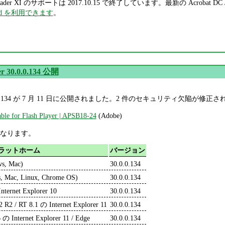
e Reader XI のサポートは 2017.10.15 で終了しています。最新の Acrobat
Cloud を利用できます
。
er 30.0.0.134 公開
er 30.0.0.134 が 7 月 11 日に公開されました。2 件のセキュリティ欠陥が修
able for Flash Player | APSB18-24
(Adobe)
なります。
ラットホーム
バージョン
ws, Mac)
30.0.0.134
, Mac, Linux, Chrome OS)
30.0.0.134
nternet Explorer 10
30.0.0.134
2 R2 / RT 8.1 の Internet Explorer 11
30.0.0.134
 の Internet Explorer 11 / Edge
30.0.0.134