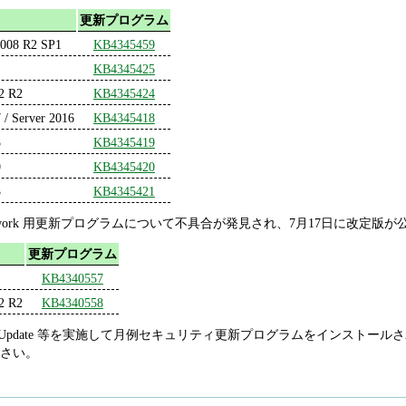
更新プログラム
2008 R2 SP1
KB4345459
KB4345425
2 R2
KB4345424
 / Server 2016
KB4345418
3
KB4345419
9
KB4345420
3
KB4345421
amework 用更新プログラムについて不具合が発見され、7月17日に改定版
更新プログラム
KB4340557
2 R2
KB4340558
ows Update 等を実施して月例セキュリティ更新プログラムをインストールされ
さい。