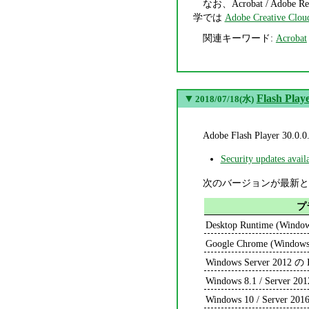
なお、Acrobat / Adob
学では
Adobe Creative 
関連キーワード:
Acrobat
▼
Flash Play
2018/07/18(水)
Adobe Flash Play
Security updates avail
次のバージョンが最新と
プ
Desktop Runtime (Windo
Google Chrome (Windows
Windows Server 2012 の I
Windows 8.1 / Server 201
Windows 10 / Server 2016