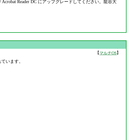
 DC / Acrobat Reader DC にアップグレードしてください。龍谷大
【
】
マルチOS
正されています。