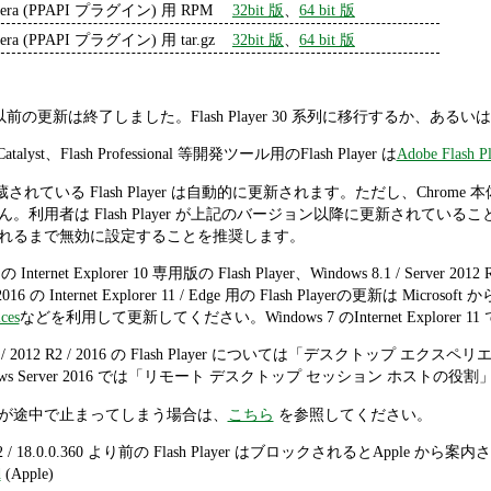
era (PPAPI プラグイン) 用 RPM
32bit 版
、
64 bit 版
era (PPAPI プラグイン) 用 tar.gz
32bit 版
、
64 bit 版
 29 系列以前の更新は終了しました。Flash Player 30 系列に移行するか
h Catalyst、Flash Professional 等開発ツール用のFlash Player は
Adobe Flash Pl
me に内蔵されている Flash Player は自動的に更新されます。ただし、
利用者は Flash Player が上記のバージョン以降に更新されていることをch
れるまで無効に設定することを推奨します。
 の Internet Explorer 10 専用版の Flash Player、Windows 8.1 / Server 2012 
er 2016 の Internet Explorer 11 / Edge 用の Flash Playerの更新は Micr
ces
などを利用して更新してください。Windows 7 のInternet Explorer 
r 2012 / 2012 R2 / 2016 の Flash Player については「デ
ows Server 2016 では「リモート デスクトップ セッション ホス
ールが途中で止まってしまう場合は、
こちら
を参照してください。
192 / 18.0.0.360 より前の Flash Player はブロックされるとApple 
d
(Apple)