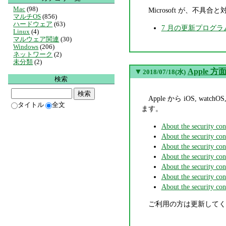
Mac
(98)
Microsoft が、不
マルチOS
(856)
ハードウェア
(63)
7 月の更新プログラ
Linux
(4)
マルウェア関連
(30)
Windows
(206)
ネットワーク
(2)
未分類
(2)
▼
Apple 方面 (
2018/07/18(水)
検索
Apple から iOS, watc
タイトル
全文
ます。
About the security con
About the security con
About the security co
About the security co
About the security con
About the security co
About the security co
ご利用の方は更新してく