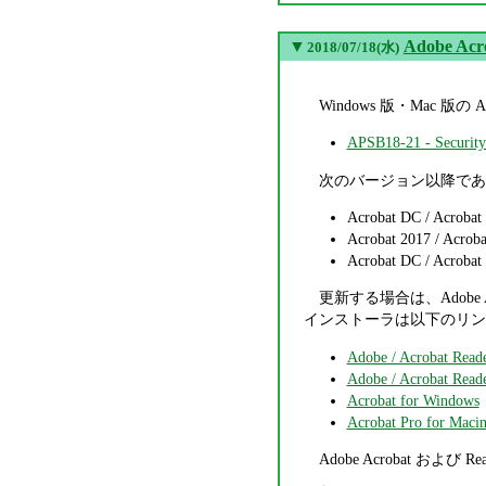
▼
Adobe Ac
2018/07/18(水)
Windows 版・Mac 版
APSB18-21 - Security 
次のバージョン以降であ
Acrobat DC / Acrobat
Acrobat 2017 / Acroba
Acrobat DC / Acrobat
更新する場合は、Adobe A
インストーラは以下のリン
Adobe / Acrobat Read
Adobe / Acrobat Reade
Acrobat for Windows
Acrobat Pro for Macin
Adobe Acrobat