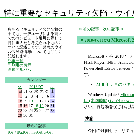
特に重要なセキュリティ欠陥・ウイ
前の記事
次の記事
数あるセキュリティ欠陥情報の
中でも、一般ユーザによる龍大
でのコンピュータ運用に際して
▼
Micros
2018/07/18(水)
特に重大だと考えられるものに
ついて記述します。緊急のウイ
ルス関連情報についてもここに
Microsoft から 2018 年
記述します。
記事一覧
Flash Player, .NET Framework
印刷用の表示
PowerShell Editor Servic
画像アルバム
す。
カレンダー
2018 年 7 月の
<<
2018/07
>>
日
月
火
水
木
金
土
Windows Update /
Microso
1
2
3
4
5
6
7
日 (米国時間) は Windows U
8
9
10
11
12
13
14
15
16
17
18
19
20
21
さい。再起動を促された場
22
23
24
25
26
27
28
29
30
31
注意
最近の記事
今回の月例セキュリティ
iOS / iPadOS, macOS, tvOS,