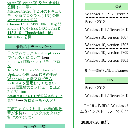
watchOS, visionOS, Safari 更新版
OS
公開（26.3等）
Microsoft 2026 年 2 月のセキュリ
Windows 7 SP1 / Server 
ティ更新プログラム (月例) 公開
WordPress 6.9 公開
Server 2012
Chrome 143.0.7499.109/.110 公開
Firefox 146.0 / ESR 140.6.0 / ESR
Windows 8.1 / Server 201
115.31.0、Thunderbird 146 /
Windows 10, version 1607
140.6.0esr 公開
Windows 10, version 170
最近のトラックバック
Windows 10, version 170
ランサムウェア TeslaCrypt（vvv
ウイルス）について
from
Windows 10, version 180
rootdown 情報セキュリティブロ
グ
Java SE 7 Update 55、Java SE 8
また一部の .NET Fr
Update 5 公開
from
むぎの手記
Windows に更新プログラム
OS
2718704 を適用してください
from
黒翼猫のコンピュータ日記
Server 2012
2nd Edition
Windows 8.1 / Server 201
Safari 5.0.1 / 4.1.1 が公開されてい
ます
from
おねぇ～ちゃんズＨ
ｉ！
7月16日以前に Wind
PDFファイルを利用した標的型攻
ムをインストールしてくだ
撃が多発
from
デジタルカタログ
制作のデジパン
2018.07.20 追記
カテゴリ一覧