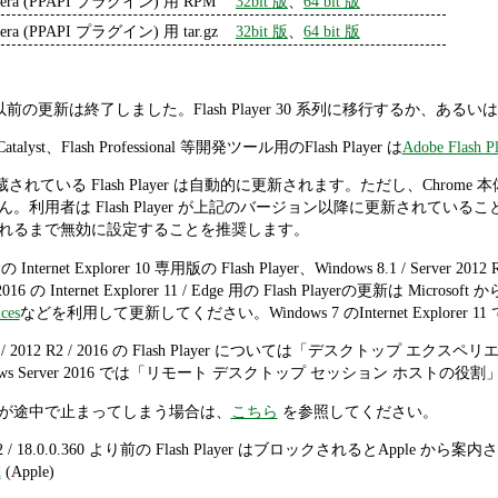
era (PPAPI プラグイン) 用 RPM
32bit 版
、
64 bit 版
era (PPAPI プラグイン) 用 tar.gz
32bit 版
、
64 bit 版
 29 系列以前の更新は終了しました。Flash Player 30 系列に移行するか
h Catalyst、Flash Professional 等開発ツール用のFlash Player は
Adobe Flash Pl
me に内蔵されている Flash Player は自動的に更新されます。ただし、
利用者は Flash Player が上記のバージョン以降に更新されていることをch
れるまで無効に設定することを推奨します。
 の Internet Explorer 10 専用版の Flash Player、Windows 8.1 / Server 2012 
er 2016 の Internet Explorer 11 / Edge 用の Flash Playerの更新は Micr
ces
などを利用して更新してください。Windows 7 のInternet Explorer 
r 2012 / 2012 R2 / 2016 の Flash Player については「デ
ows Server 2016 では「リモート デスクトップ セッション ホス
ールが途中で止まってしまう場合は、
こちら
を参照してください。
192 / 18.0.0.360 より前の Flash Player はブロックされるとApple 
d
(Apple)