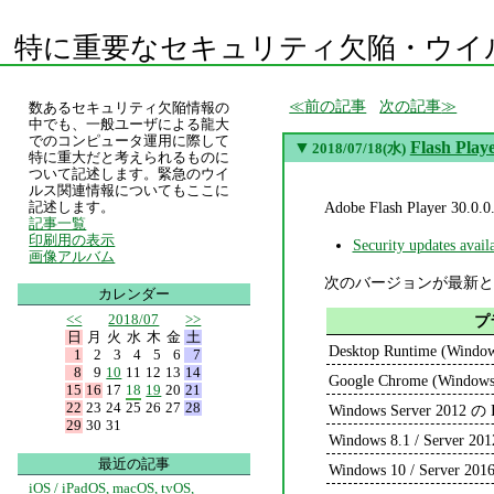
特に重要なセキュリティ欠陥・ウイ
前の記事
次の記事
数あるセキュリティ欠陥情報の
中でも、一般ユーザによる龍大
でのコンピュータ運用に際して
▼
Flash Play
2018/07/18(水)
特に重大だと考えられるものに
ついて記述します。緊急のウイ
ルス関連情報についてもここに
Adobe Flash Play
記述します。
記事一覧
印刷用の表示
Security updates avail
画像アルバム
次のバージョンが最新と
カレンダー
<<
2018/07
>>
プ
日
月
火
水
木
金
土
Desktop Runtime (Windo
1
2
3
4
5
6
7
8
9
10
11
12
13
14
Google Chrome (Windows
15
16
17
18
19
20
21
22
23
24
25
26
27
28
Windows Server 2012 の I
29
30
31
Windows 8.1 / Server 201
最近の記事
Windows 10 / Server 2016
iOS / iPadOS, macOS, tvOS,