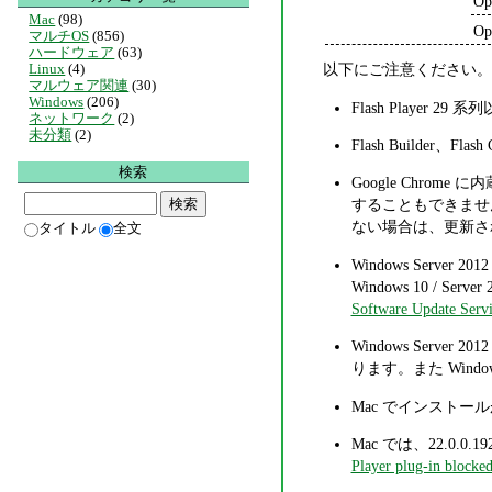
Op
Mac
(98)
Op
マルチOS
(856)
ハードウェア
(63)
以下にご注意ください。
Linux
(4)
マルウェア関連
(30)
Windows
(206)
Flash Player
ネットワーク
(2)
未分類
(2)
Flash Builder、Flas
検索
Google Chro
することもできません。
ない場合は、更新さ
タイトル
全文
Windows Server 2012
Windows 10 / Serv
Software Update Servi
Windows Serve
ります。また Wind
Mac でインスト
Mac では、22.0.0.
Player plug-in blocke