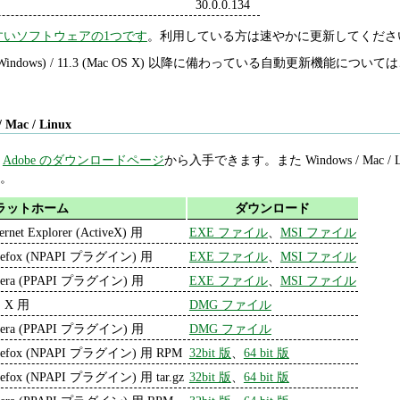
30.0.0.134
すいソフトウェアの1つです
。利用している方は速やかに更新してくださ
1.2 (Windows) / 11.3 (Mac OS X) 以降に備わっている自動更新機能について
/ Mac / Linux
は
Adobe のダウンロードページ
から入手できます。また Windows / Mac 
)。
ラットホーム
ダウンロード
ternet Explorer (ActiveX) 用
EXE ファイル
、
MSI ファイル
refox (NPAPI プラグイン) 用
EXE ファイル
、
MSI ファイル
era (PPAPI プラグイン) 用
EXE ファイル
、
MSI ファイル
 X 用
DMG ファイル
era (PPAPI プラグイン) 用
DMG ファイル
refox (NPAPI プラグイン) 用 RPM
32bit 版
、
64 bit 版
refox (NPAPI プラグイン) 用 tar.gz
32bit 版
、
64 bit 版