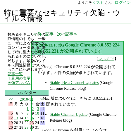
ログイン
ようこそ
ゲスト
さん
特に重要なセキュリティ欠陥・ウ
イルス情報
前の記事
次の記事
数あるセキュリティ欠
陥情報の中でも、一般
ユーザによる龍大での
▼
Google Chrome 8.0.552.224
2010/12/15(水)
コンピュータ運用に際
/ 8.0.552.231 が公開されています
して特に重大だと考え
られるものについて記
【
】
マルチOS
述します。緊急のウイ
ルス関連情報について
Google Chrome 8.0.552.224 が公開されて
もここに記述します。
います。5 件の欠陥が修正されています。
記事一覧
印刷用の表示
Stable, Beta Channel Updates
(Google
画像アルバム
Chrome Release blog)
カレンダー
Mac 版については、さらに 8.0.552.231
<<
2010/12
>>
日
月
火
水
木
金
土
が公開されています。
1
2
3
4
5
6
7
8
9
10
11
Stable Channel Update
(Google Chrome
12
13
14
15
16
17
18
Release blog)
19
20
21
22
23
24
25
26
27
28
29
30
31
Google Chrome を利用している方は