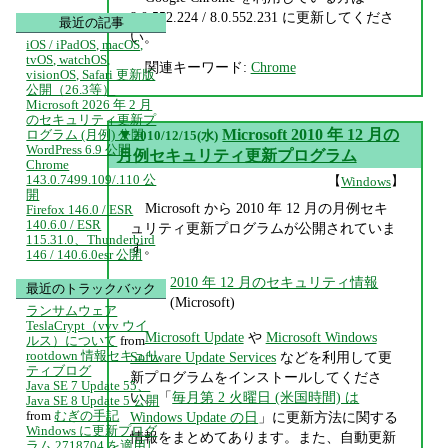
8.0.552.224 / 8.0.552.231 に更新してくださ
最近の記事
い。
iOS / iPadOS, macOS,
tvOS, watchOS,
関連キーワード:
Chrome
visionOS, Safari 更新版
公開（26.3等）
Microsoft 2026 年 2 月
のセキュリティ更新プ
▼
Microsoft 2010 年 12 月の
ログラム (月例) 公開
2010/12/15(水)
WordPress 6.9 公開
月例セキュリティ更新プログラム
Chrome
143.0.7499.109/.110 公
【
】
Windows
開
Microsoft から 2010 年 12 月の月例セキ
Firefox 146.0 / ESR
140.6.0 / ESR
ュリティ更新プログラムが公開されていま
115.31.0、Thunderbird
す。
146 / 140.6.0esr 公開
2010 年 12 月のセキュリティ情報
最近のトラックバック
(Microsoft)
ランサムウェア
TeslaCrypt（vvv ウイ
Microsoft Update
や
Microsoft Windows
ルス）について
from
rootdown 情報セキュリ
Software Update Services
などを利用して更
ティブログ
新プログラムをインストールしてくださ
Java SE 7 Update 55、
い。「
毎月第 2 火曜日 (米国時間) は
Java SE 8 Update 5 公開
from
むぎの手記
Windows Update の日
」に更新方法に関する
Windows に更新プログ
情報をまとめてあります。また、自動更新
ラム 2718704 を適用し