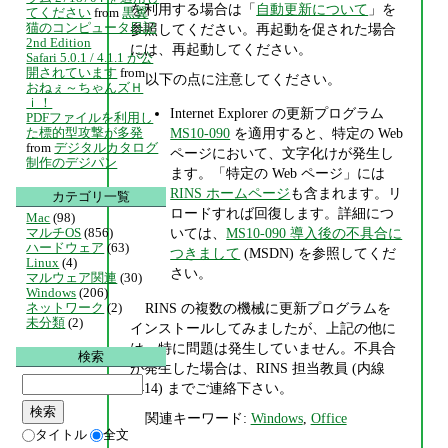
を利用する場合は「
自動更新について
」を
てください
from
黒翼
猫のコンピュータ日記
参照してください。再起動を促された場合
2nd Edition
には、再起動してください。
Safari 5.0.1 / 4.1.1 が公
開されています
from
以下の点に注意してください。
おねぇ～ちゃんズＨ
ｉ！
Internet Explorer の更新プログラム
PDFファイルを利用し
た標的型攻撃が多発
MS10-090
を適用すると、特定の Web
from
デジタルカタログ
ページにおいて、文字化けが発生し
制作のデジパン
ます。「特定の Web ページ」には
RINS ホームページ
も含まれます。リ
カテゴリ一覧
ロードすれば回復します。詳細につ
Mac
(98)
いては、
MS10-090 導入後の不具合に
マルチOS
(856)
ハードウェア
(63)
つきまして
(MSDN) を参照してくだ
Linux
(4)
さい。
マルウェア関連
(30)
Windows
(206)
RINS の複数の機械に更新プログラムを
ネットワーク
(2)
未分類
(2)
インストールしてみましたが、上記の他に
は、特に問題は発生していません。不具合
検索
が発生した場合は、RINS 担当教員 (内線
7414) までご連絡下さい。
関連キーワード:
Windows
,
Office
タイトル
全文