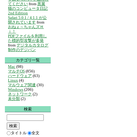
てください
from
黒翼
猫のコンピュータ日記
2nd Edition
Safari 5.0.1 / 4.1.1 が公
開されています
from
おねぇ～ちゃんズＨ
ｉ！
PDFファイルを利用し
た標的型攻撃が多発
from
デジタルカタログ
制作のデジパン
カテゴリ一覧
Mac
(98)
マルチOS
(856)
ハードウェア
(63)
Linux
(4)
マルウェア関連
(30)
Windows
(206)
ネットワーク
(2)
未分類
(2)
検索
タイトル
全文