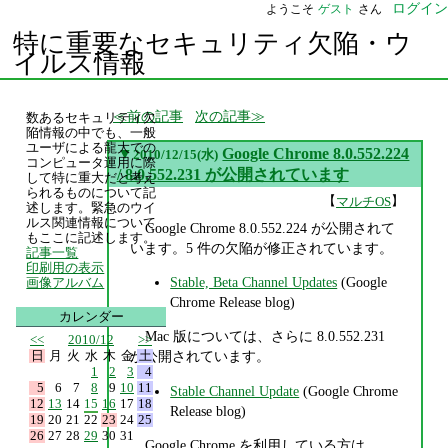
ログイン
ようこそ
ゲスト
さん
特に重要なセキュリティ欠陥・ウ
イルス情報
前の記事
次の記事
数あるセキュリティ欠
陥情報の中でも、一般
ユーザによる龍大での
▼
Google Chrome 8.0.552.224
2010/12/15(水)
コンピュータ運用に際
/ 8.0.552.231 が公開されています
して特に重大だと考え
られるものについて記
【
】
マルチOS
述します。緊急のウイ
ルス関連情報について
Google Chrome 8.0.552.224 が公開されて
もここに記述します。
います。5 件の欠陥が修正されています。
記事一覧
印刷用の表示
Stable, Beta Channel Updates
(Google
画像アルバム
Chrome Release blog)
カレンダー
Mac 版については、さらに 8.0.552.231
<<
2010/12
>>
日
月
火
水
木
金
土
が公開されています。
1
2
3
4
5
6
7
8
9
10
11
Stable Channel Update
(Google Chrome
12
13
14
15
16
17
18
Release blog)
19
20
21
22
23
24
25
26
27
28
29
30
31
Google Chrome を利用している方は