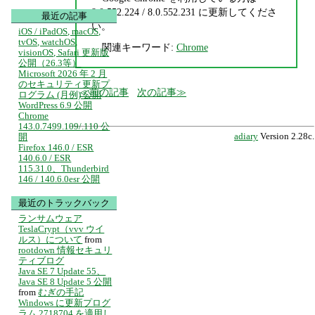
8.0.552.224 / 8.0.552.231 に更新してくださ
最近の記事
い。
iOS / iPadOS, macOS,
tvOS, watchOS,
関連キーワード:
Chrome
visionOS, Safari 更新版
公開（26.3等）
Microsoft 2026 年 2 月
のセキュリティ更新プ
前の記事
次の記事
ログラム (月例) 公開
WordPress 6.9 公開
Chrome
143.0.7499.109/.110 公
開
adiary
Version 2.28c.
Firefox 146.0 / ESR
140.6.0 / ESR
115.31.0、Thunderbird
146 / 140.6.0esr 公開
最近のトラックバック
ランサムウェア
TeslaCrypt（vvv ウイ
ルス）について
from
rootdown 情報セキュリ
ティブログ
Java SE 7 Update 55、
Java SE 8 Update 5 公開
from
むぎの手記
Windows に更新プログ
ラム 2718704 を適用し