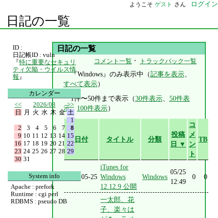
ログイン
ようこそ
ゲスト
さん
日記の一覧
ID :
日記の一覧
日記帳ID : vuln
・
コメント一覧
トラックバック一覧
『
特に重要なセキュリ
ティ欠陥・ウイルス情
『Windows』のみ表示中（
記事を表示
、
報
』
すべて表示
）
カレンダー
1件〜50件まで表示（
30件表示
、
50件表
<<
2026/08
>>
示
、
100件表示
）
日
月
火
水
木
金
土
1
コ
2
3
4
5
6
7
8
投稿
メ
9
10
11
12
13
14
15
日付
タイトル
分類
TB
16
17
18
19
20
21
22
日 ▼
ン
23
24
25
26
27
28
29
ト
30
31
iTunes for
05/25
System info
2023-05-25
Windows
Windows
0
0
12:49
12.12.9 公開
Apache : prefork
Runtime : cgi perl
一太郎、花
RDBMS : pseudo DB
子、楽々は