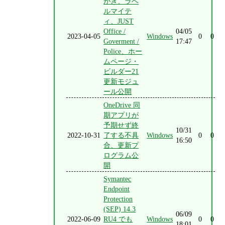
がき、ラベ
ルマイテ
ィ、JUST
Office /
04/05
2023-04-05
Windows
0
0
Goverment /
17:47
Police、ホー
ムページ・
ビルダー21
更新モジュ
ール公開
OneDrive 同
期アプリが
予期せず終
10/31
2022-10-31
了する不具
Windows
0
0
16:50
合、更新プ
ログラム公
開
Symantec
Endpoint
Protection
(SEP) 14.3
06/09
2022-06-09
RU4 でも
Windows
0
0
18:01