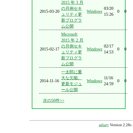
2015 年 3 月
の月例セキ
03/20
2015-03-20
Windows
0
0
ュリティ更
15:26
新プログラ
ム公開
Microsoft
2015 年 2 月
の月例セキ
02/17
2015-02-17
Windows
0
0
ュリティ更
14:53
新プログラ
ム公開
一太郎に重
大な欠陥、
11/16
2014-11-16
Windows
0
0
更新モジュ
24:59
ール公開
次の50件>>
adiary
Version 2.28c.