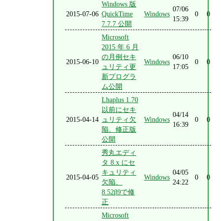
Windows 版
07/06
2015-07-06
QuickTime
Windows
0
0
15:39
7.7.7 公開
Microsoft
2015 年 6 月
の月例セキ
06/10
2015-06-10
Windows
0
0
ュリティ更
17:05
新プログラ
ム公開
Lhaplus 1.70
以前にセキ
04/14
2015-04-14
ュリティ欠
Windows
0
0
16:39
陥、修正版
公開
秀丸エディ
タ 8.x にセ
キュリティ
04/05
2015-04-05
Windows
0
0
欠陥、
24:22
8.52β9で修
正
Microsoft