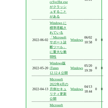
ccSvcHst.exe
がクラッシ
ュすること
がある
Windows に
標準塔載さ
れている
「Microsoft
06/02
2022-06-02
Windows
0
0
サポート診
10:58
断ツール」
に重大な脆
弱性
Windows版
05/20
2022-05-20
iTunes
Windows
0
0
19:39
12.12.4 公開
Microsoft
2022年4月の
04/13
2022-04-13
月例セキュ
Windows
0
0
18:44
リティ更新
公開
Microsoft