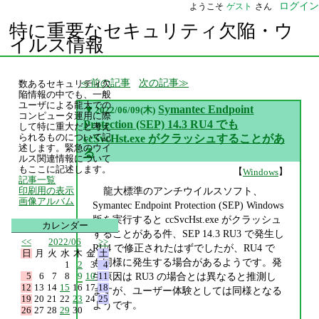
ログイン
ようこそ
ゲスト
さん
特に重要なセキュリティ欠陥・ウ
イルス情報
前の記事
次の記事
数あるセキュリティ欠
陥情報の中でも、一般
ユーザによる龍大での
▼
Symantec Endpoint
2022/06/09(木)
コンピュータ運用に際
Protection (SEP) 14.3 RU4 でも
して特に重大だと考え
られるものについて記
ccSvcHst.exe がクラッシュすることがあ
述します。緊急のウイ
る
ルス関連情報について
もここに記述します。
【
】
Windows
記事一覧
龍大標準のアンチウイルスソフト、
印刷用の表示
画像アルバム
Symantec Endpoint Protection (SEP) Windows
版を実行すると ccSvcHst.exe がクラッシュ
カレンダー
することがある件、SEP 14.3 RU3 で発生し
<<
2022/06
>>
RU4 で修正されたはずでしたが、RU4 で
日
月
火
水
木
金
土
も同様に発生する場合があるようです。発
1
2
3
4
5
6
7
8
9
10
11
生原因は RU3 の場合とは異なると推測し
12
13
14
15
16
17
18
ますが、ユーザー体験としては同様となる
19
20
21
22
23
24
25
ようです。
26
27
28
29
30