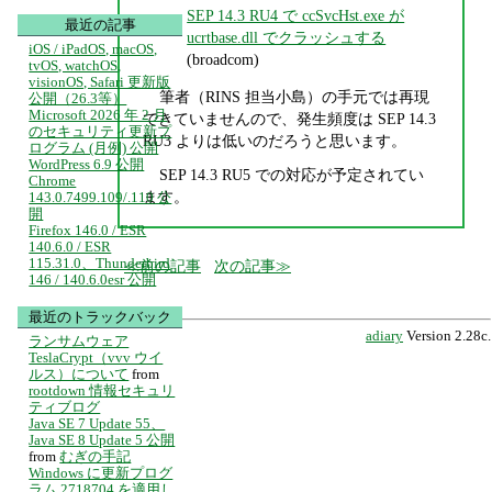
SEP 14.3 RU4 で ccSvcHst.exe が
最近の記事
ucrtbase.dll でクラッシュする
iOS / iPadOS, macOS,
(broadcom)
tvOS, watchOS,
visionOS, Safari 更新版
筆者（RINS 担当小島）の手元では再現
公開（26.3等）
Microsoft 2026 年 2 月
できていませんので、発生頻度は SEP 14.3
のセキュリティ更新プ
RU3 よりは低いのだろうと思います。
ログラム (月例) 公開
WordPress 6.9 公開
SEP 14.3 RU5 での対応が予定されてい
Chrome
ます。
143.0.7499.109/.110 公
開
Firefox 146.0 / ESR
140.6.0 / ESR
115.31.0、Thunderbird
前の記事
次の記事
146 / 140.6.0esr 公開
最近のトラックバック
adiary
Version 2.28c.
ランサムウェア
TeslaCrypt（vvv ウイ
ルス）について
from
rootdown 情報セキュリ
ティブログ
Java SE 7 Update 55、
Java SE 8 Update 5 公開
from
むぎの手記
Windows に更新プログ
ラム 2718704 を適用し