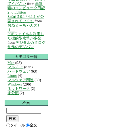
てください
from
黒翼
猫のコンピュータ日記
2nd Edition
Safari 5.0.1 / 4.1.1 が公
開されています
from
おねぇ～ちゃんズＨ
ｉ！
PDFファイルを利用し
た標的型攻撃が多発
from
デジタルカタログ
制作のデジパン
カテゴリ一覧
Mac
(98)
マルチOS
(856)
ハードウェア
(63)
Linux
(4)
マルウェア関連
(30)
Windows
(206)
ネットワーク
(2)
未分類
(2)
検索
タイトル
全文