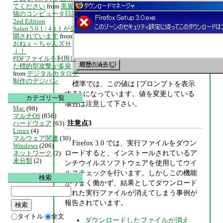
てください
from
黒翼
猫のコンピュータ日記
2nd Edition
Safari 5.0.1 / 4.1.1 が公
開されています
from
おねぇ～ちゃんズＨ
ｉ！
PDFファイルを利用し
た標的型攻撃が多発
from
デジタルカタログ
制作のデジパン
標準では、この値は [プロンプトを表示
する] になっています。値を変更している
カテゴリ一覧
場合は注意して下さい。
Mac
(98)
マルチOS
(856)
注意点3
ハードウェア
(63)
Linux
(4)
マルウェア関連
(30)
Firefox 3.0 では、実行ファイルをダウン
Windows
(206)
ロードすると、インストールされているア
ネットワーク
(2)
未分類
(2)
ンチウイルスソフトウェアを使用してウイ
ルスチェックを行います。しかしこの機能
検索
がうまく働かず、結果としてダウンロード
された実行ファイルが消えてしまう事例が
報告されています。
タイトル
全文
ダウンロードしたファイルが消え