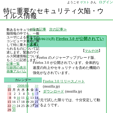
ログイン
ようこそ
ゲスト
さん
特に重要なセキュリティ欠陥・ウ
イルス情報
前の記事
次の記事
数あるセキュリティ欠
陥情報の中でも、一般
ユーザによる龍大での
▼
Firefox 3.0 が公開されてい
2008/06/23(月)
コンピュータ運用に際
ます
して特に重大だと考え
られるものについて記
【
】
マルチOS
述します。緊急のウイ
ルス関連情報について
Firefox のメジャーアップグレード版、
もここに記述します。
Firefox 3.0 が公開されています。全体的な
記事一覧
速度の向上やセキュリティを含めた機能の
印刷用の表示
画像アルバム
強化がなされています。
カレンダー
Firefox 3.0 リリースノート
<<
2008/06
>>
(mozilla.jp)
日
月
火
水
木
金
土
ダウンロード
(mozilla.jp)
1
2
3
4
5
6
7
8
9
10
11
12
13
14
手元で試した限りでは、十分安定して動
15
16
17
18
19
20
21
作するようです。
22
23
24
25
26
27
28
29
30