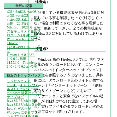
注意点1
最近の記事
iOS / iPadOS, macOS,
利用している機能拡張が Firefox 3.0 に対
tvOS, watchOS,
応している事を確認した上で (対応してい
visionOS, Safari 更新版
ない場合は利用できなくなる事を理解した
公開（26.3等）
Microsoft 2026 年 2 月
上で) 更新して下さい。全ての機能拡張が
のセキュリティ更新プ
Firefox 3.0 に対応しているわけではありま
ログラム (月例) 公開
せん。
WordPress 6.9 公開
Chrome
143.0.7499.109/.110 公
注意点2
開
Firefox 146.0 / ESR
140.6.0 / ESR
Windows 版の Firefox 3.0 では、実行ファ
115.31.0、Thunderbird
イルのダウンロードにおいて、コントロー
146 / 140.6.0esr 公開
ルパネルの [インターネット オプション]
の設定を参照するようになりました。具体
最近のトラックバック
的には、ダウンロード元のサイトが属する
ランサムウェア
TeslaCrypt（vvv ウイ
ゾーン (「インターネットゾーン」「信頼
ルス）について
from
済みサイトゾーン」など) において、「ア
rootdown 情報セキュリ
プリケーションと安全でないファイルの起
ティブログ
Java SE 7 Update 55、
動」が [無効にする] に設定してある場
Java SE 8 Update 5 公開
合、実行ファイルのダウンロードが次のよ
from
むぎの手記
うにブロック (禁止) されます。
Windows に更新プログ
ラム 2718704 を適用し