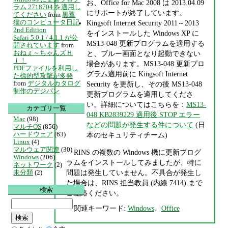
お、Office for Mac 2008 は 2013.04.09
ラム 2718704 を適用し
にサポートが終了しています。
てください
from
黒翼
猫のコンピュータ日記
Kingsoft Internet Security 2011～2013
2nd Edition
をインストールした Windows XP に
Safari 5.0.1 / 4.1.1 が公
MS13-048 更新プログラムを適用する
開されています
from
おねぇ～ちゃんズＨ
と、ブルー画面となり起動できない
ｉ！
場合があります。MS13-048 更新プロ
PDFファイルを利用し
グラム適用前に Kingsoft Internet
た標的型攻撃が多発
from
デジタルカタログ
Security を更新し、その後 MS13-048
制作のデジパン
更新プログラムを適用してくださ
い。詳細についてはこちらを：
MS13-
カテゴリ一覧
048 KB2839229 適用後 STOP エラー
Mac
(98)
などの問題が発生する件について
(日
マルチOS
(856)
ハードウェア
(63)
本のセキュリティチーム)
Linux
(4)
マルウェア関連
(30)
RINS の複数の Windows 機に更新プログ
Windows
(206)
ラムをインストールしてみましたが、特に
ネットワーク
(2)
問題は発生していません。不具合が発生し
未分類
(2)
た場合は、RINS 担当教員 (内線 7414) まで
検索
ご連絡ください。
関連キーワード:
Windows
、
Office