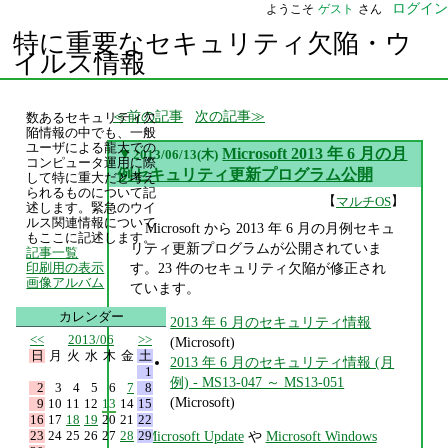
ログイン
ようこそ
ゲスト
さん
特に重要なセキュリティ欠陥・ウ
イルス情報
前の記事
次の記事
数あるセキュリティ欠
陥情報の中でも、一般
ユーザによる龍大での
▼
Microsoft 2013 年 6 月の月
2013/06/13(木)
コンピュータ運用に際
例セキュリティ更新プログラム公開
して特に重大だと考え
られるものについて記
【
】
マルチOS
述します。緊急のウイ
ルス関連情報について
Microsoft から 2013 年 6 月の月例セキュ
もここに記述します。
リティ更新プログラムが公開されていま
記事一覧
す。23 件のセキュリティ欠陥が修正され
印刷用の表示
画像アルバム
ています。
カレンダー
2013 年 6 月のセキュリティ情報
<<
2013/06
>>
(Microsoft)
日
月
火
水
木
金
土
2013 年 6 月のセキュリティ情報 (月
1
例) - MS13-047 ～ MS13-051
2
3
4
5
6
7
8
(Microsoft)
9
10
11
12
13
14
15
16
17
18
19
20
21
22
23
24
25
26
27
28
29
Microsoft Update
や
Microsoft Windows