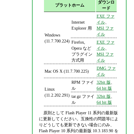
ダウンロ
プラットホーム
ード
EXE ファ
Internet
イル
、
Explorer 用
MSI ファ
イル
Windows
(11.7.700.224)
Firefox,
EXE ファ
Opera など
イル
、
プラグイン
MSI ファ
方式用
イル
DMG ファ
Mac OS X (11.7.700.225)
イル
RPM ファイ
32bit 版
、
ル
64 bit 版
Linux
(11.2.202.291)
tar.gz ファイ
32bit 版
、
ル
64 bit 版
原則として Flash Player 11 系列の最新版
に更新してください。互換性の問題等によ
りどうしても更新できない場合にのみ、
Flash Player 10 系列の最新版 10.3.183.90 を