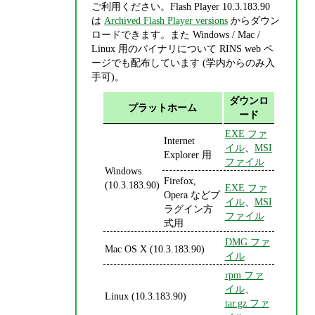
ご利用ください。Flash Player 10.3.183.90
は
Archived Flash Player versions
からダウン
ロードできます。また Windows / Mac /
Linux 用のバイナリについて RINS web ペ
ージでも配布しています (学内からのみ入
手可)。
ダウンロ
プラットホーム
ード
EXE ファ
Internet
イル
、
MSI
Explorer 用
ファイル
Windows
Firefox,
(10.3.183.90)
EXE ファ
Opera などプ
イル
、
MSI
ラグイン方
ファイル
式用
DMG ファ
Mac OS X (10.3.183.90)
イル
rpm ファ
イル
、
Linux (10.3.183.90)
tar.gz ファ