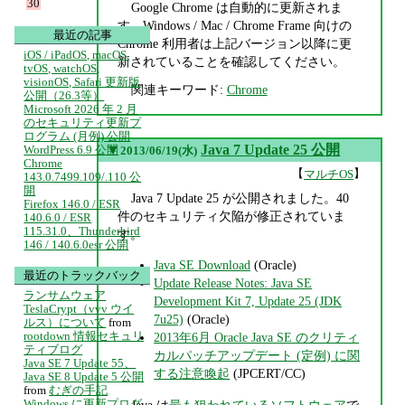
30
Google Chrome は自動的に更新されま
す。Windows / Mac / Chrome Frame 向けの
最近の記事
Chrome 利用者は上記バージョン以降に更
iOS / iPadOS, macOS,
新されていることを確認してください。
tvOS, watchOS,
visionOS, Safari 更新版
関連キーワード:
Chrome
公開（26.3等）
Microsoft 2026 年 2 月
のセキュリティ更新プ
ログラム (月例) 公開
▼
Java 7 Update 25 公開
WordPress 6.9 公開
2013/06/19(水)
Chrome
【
】
マルチOS
143.0.7499.109/.110 公
開
Java 7 Update 25 が公開されました。40
Firefox 146.0 / ESR
件のセキュリティ欠陥が修正されていま
140.6.0 / ESR
115.31.0、Thunderbird
す。
146 / 140.6.0esr 公開
Java SE Download
(Oracle)
最近のトラックバック
Update Release Notes: Java SE
ランサムウェア
Development Kit 7, Update 25 (JDK
TeslaCrypt（vvv ウイ
7u25)
(Oracle)
ルス）について
from
rootdown 情報セキュリ
2013年6月 Oracle Java SE のクリティ
ティブログ
カルパッチアップデート (定例) に関
Java SE 7 Update 55、
する注意喚起
(JPCERT/CC)
Java SE 8 Update 5 公開
from
むぎの手記
Windows に更新プログ
Java は
最も狙われているソフトウェア
で