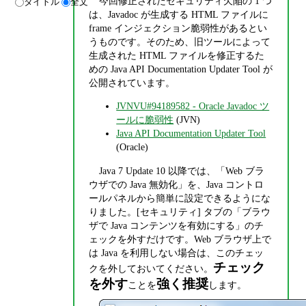
今回修正されたセキュリティ欠陥の 1 つ
タイトル
全文
は、Javadoc が生成する HTML ファイルに
frame インジェクション脆弱性があるとい
うものです。そのため、旧ツールによって
生成された HTML ファイルを修正するた
めの Java API Documentation Updater Tool が
公開されています。
JVNVU#94189582 - Oracle Javadoc ツ
ールに脆弱性
(JVN)
Java API Documentation Updater Tool
(Oracle)
Java 7 Update 10 以降では、「Web ブラ
ウザでの Java 無効化」を、Java コントロ
ールパネルから簡単に設定できるようにな
りました。[セキュリティ] タブの「ブラウ
ザで Java コンテンツを有効にする」のチ
ェックを外すだけです。Web ブラウザ上で
は Java を利用しない場合は、このチェッ
チェック
クを外しておいてください。
を外す
強く推奨
ことを
します。