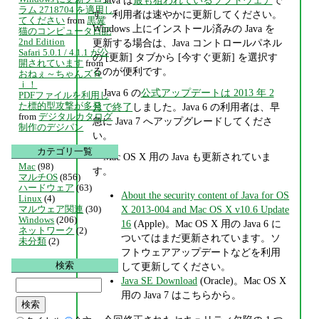
ラム 2718704 を適用し
す。利用者は速やかに更新してください。
てください
from
黒翼
Windows 上にインストール済みの Java を
猫のコンピュータ日記
2nd Edition
更新する場合は、Java コントロールパネル
Safari 5.0.1 / 4.1.1 が公
の [更新] タブから [今すぐ更新] を選択す
開されています
from
るのが便利です。
おねぇ～ちゃんズＨ
ｉ！
Java 6 の
公式アップデートは 2013 年 2
PDFファイルを利用し
た標的型攻撃が多発
月で終了
しました。Java 6 の利用者は、早
from
デジタルカタログ
急に Java 7 へアップグレードしてくださ
制作のデジパン
い。
カテゴリ一覧
Mac OS X 用の Java も更新されていま
Mac
(98)
す。
マルチOS
(856)
ハードウェア
(63)
About the security content of Java for OS
Linux
(4)
X 2013-004 and Mac OS X v10.6 Update
マルウェア関連
(30)
Windows
(206)
16
(Apple)。Mac OS X 用の Java 6 に
ネットワーク
(2)
ついてはまだ更新されています。ソ
未分類
(2)
フトウェアアップデートなどを利用
検索
して更新してください。
Java SE Download
(Oracle)。Mac OS X
用の Java 7 はこちらから。