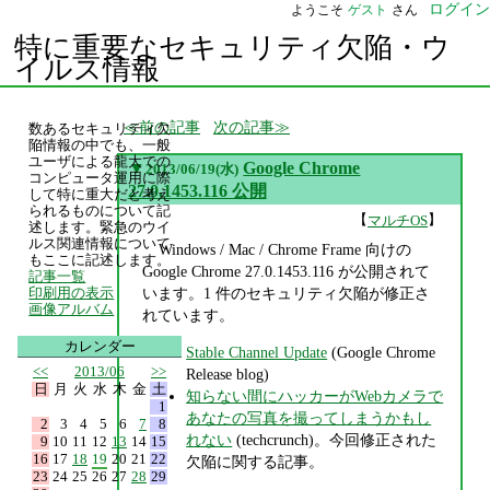
ログイン
ようこそ
ゲスト
さん
特に重要なセキュリティ欠陥・ウ
イルス情報
前の記事
次の記事
数あるセキュリティ欠
陥情報の中でも、一般
ユーザによる龍大での
▼
Google Chrome
2013/06/19(水)
コンピュータ運用に際
27.0.1453.116 公開
して特に重大だと考え
られるものについて記
【
】
マルチOS
述します。緊急のウイ
ルス関連情報について
Windows / Mac / Chrome Frame 向けの
もここに記述します。
Google Chrome 27.0.1453.116 が公開されて
記事一覧
います。1 件のセキュリティ欠陥が修正さ
印刷用の表示
画像アルバム
れています。
カレンダー
Stable Channel Update
(Google Chrome
<<
2013/06
>>
Release blog)
日
月
火
水
木
金
土
知らない間にハッカーがWebカメラで
1
あなたの写真を撮ってしまうかもし
2
3
4
5
6
7
8
れない
(techcrunch)。今回修正された
9
10
11
12
13
14
15
16
17
18
19
20
21
22
欠陥に関する記事。
23
24
25
26
27
28
29