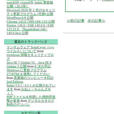
watchOS, visionOS, Safari 更新版
公開（26.3等）
Microsoft 2026 年 2 月のセキュリ
ティ更新プログラム (月例) 公開
WordPress 6.9 公開
前の記事
次の記事
Chrome 143.0.7499.109/.110 公開
Firefox 146.0 / ESR 140.6.0 / ESR
115.31.0、Thunderbird 146 /
140.6.0esr 公開
最近のトラックバック
ランサムウェア TeslaCrypt（vvv
ウイルス）について
from
rootdown 情報セキュリティブロ
グ
Java SE 7 Update 55、Java SE 8
Update 5 公開
from
むぎの手記
Windows に更新プログラム
2718704 を適用してください
from
黒翼猫のコンピュータ日記
2nd Edition
Safari 5.0.1 / 4.1.1 が公開されてい
ます
from
おねぇ～ちゃんズＨ
ｉ！
PDFファイルを利用した標的型攻
撃が多発
from
デジタルカタログ
制作のデジパン
カテゴリ一覧