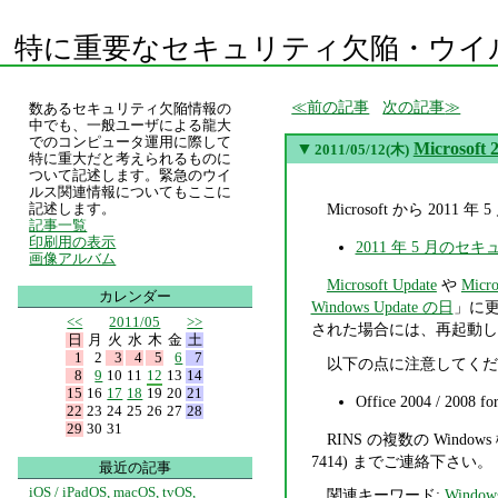
特に重要なセキュリティ欠陥・ウイ
前の記事
次の記事
数あるセキュリティ欠陥情報の
中でも、一般ユーザによる龍大
でのコンピュータ運用に際して
▼
Micros
2011/05/12(木)
特に重大だと考えられるものに
ついて記述します。緊急のウイ
ルス関連情報についてもここに
Microsoft から 2
記述します。
記事一覧
印刷用の表示
2011 年 5 月のセ
画像アルバム
Microsoft Update
や
Micro
カレンダー
Windows Update の日
」に
<<
2011/05
>>
された場合には、再起動し
日
月
火
水
木
金
土
1
2
3
4
5
6
7
以下の点に注意してくだ
8
9
10
11
12
13
14
15
16
17
18
19
20
21
Office 2004 / 2008 
22
23
24
25
26
27
28
29
30
31
RINS の複数の Wi
7414) までご連絡下さい。
最近の記事
iOS / iPadOS, macOS, tvOS,
関連キーワード:
Window