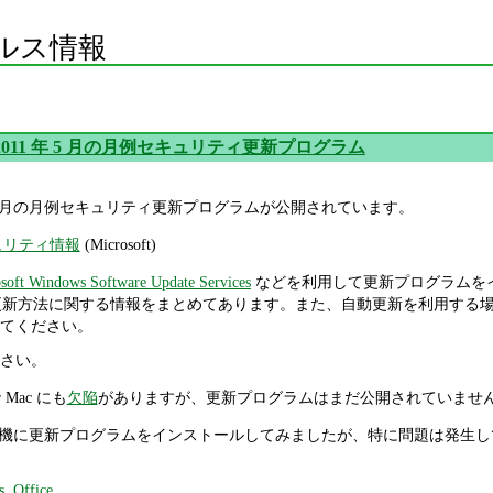
ルス情報
oft 2011 年 5 月の月例セキュリティ更新プログラム
011 年 5 月の月例セキュリティ更新プログラムが公開されています。
キュリティ情報
(Microsoft)
soft Windows Software Update Services
などを利用して更新プログラムを
更新方法に関する情報をまとめてあります。また、自動更新を利用する
てください。
さい。
for Mac にも
欠陥
がありますが、更新プログラムはまだ公開されていませ
ndows 機に更新プログラムをインストールしてみましたが、特に問題は発生
s
,
Office