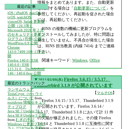
情報をまとめてあります。また、自動更新
最近の記事
を利用する場合は「
自動更新について
」を
iOS / iPadOS, macOS,
参照してください。再起動を促された場合
tvOS, watchOS,
には、再起動してください。
visionOS, Safari 更新版
公開（26.3等）
RINS の複数の機械に更新プログラムを
Microsoft 2026 年 2 月
インストールしてみましたが、特に問題は
のセキュリティ更新プ
ログラム (月例) 公開
発生していません。不具合が発生した場合
WordPress 6.9 公開
は、RINS 担当教員 (内線 7414) までご連絡
Chrome
下さい。
143.0.7499.109/.110 公
開
関連キーワード:
Windows
,
Office
Firefox 146.0 / ESR
140.6.0 / ESR
115.31.0、Thunderbird
146 / 140.6.0esr 公開
▼
Firefox 3.6.15 / 3.5.17、
2011/03/09(水)
最近のトラックバック
Thunderbird 3.1.9 が公開されています
ランサムウェア
【
】
マルチOS
TeslaCrypt（vvv ウイ
ルス）について
from
Firefox 3.6.15 / 3.5.17、Thunderbird 3.1.9
rootdown 情報セキュリ
が公開されています。Firefox 3.6.14 /
ティブログ
Java SE 7 Update 55、
3.5.17、Thunderbird 3.1.8 において計 11 件
Java SE 8 Update 5 公開
の欠陥が修正されました。その後 Firefox
from
むぎの手記
3.6.14 と Thunderbird 3.1.8 に互換性に関す
Windows に更新プログ
ラム 2718704 を適用し