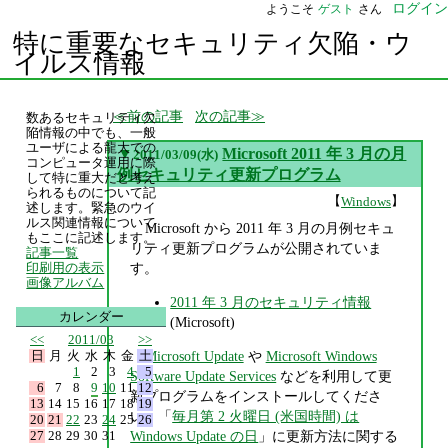
ログイン
ようこそ
ゲスト
さん
特に重要なセキュリティ欠陥・ウ
イルス情報
前の記事
次の記事
数あるセキュリティ欠
陥情報の中でも、一般
ユーザによる龍大での
▼
Microsoft 2011 年 3 月の月
2011/03/09(水)
コンピュータ運用に際
例セキュリティ更新プログラム
して特に重大だと考え
られるものについて記
【
】
Windows
述します。緊急のウイ
ルス関連情報について
Microsoft から 2011 年 3 月の月例セキュ
もここに記述します。
リティ更新プログラムが公開されていま
記事一覧
す。
印刷用の表示
画像アルバム
2011 年 3 月のセキュリティ情報
カレンダー
(Microsoft)
<<
2011/03
>>
日
月
火
水
木
金
土
Microsoft Update
や
Microsoft Windows
1
2
3
4
5
Software Update Services
などを利用して更
6
7
8
9
10
11
12
新プログラムをインストールしてくださ
13
14
15
16
17
18
19
い。「
毎月第 2 火曜日 (米国時間) は
20
21
22
23
24
25
26
27
28
29
30
31
Windows Update の日
」に更新方法に関する