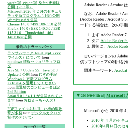
watchOS, visionOS, Safari 更新版
Adobe Reader /
公開（26.3等）
Microsoft 2026 年 2 月のセキュリ
なお、Adobe Reader / 
ティ更新プログラム (月例) 公開
(Adobe Reader / Acr
WordPress 6.9 公開
Chrome 143.0.7499.109/.110 公開
ードする場合は、次の手順
Firefox 146.0 / ESR 140.6.0 / ESR
115.31.0、Thunderbird 146 /
まず Adobe Read
140.6.0esr 公開
次に
Adobe Reader 9.
最後に、
Adobe Re
最近のトラックバック
ランサムウェア TeslaCrypt（vvv
古いバージョンの Adob
ウイルス）について
from
rootdown 情報セキュリティブロ
償ソフトウェアの利用を推
グ
Java SE 7 Update 55、Java SE 8
関連キーワード:
Acrobat
Update 5 公開
from
むぎの手記
Windows に更新プログラム
2718704 を適用してください
from
黒翼猫のコンピュータ日記
2nd Edition
▼
Micros
2010/04/18(日)
Safari 5.0.1 / 4.1.1 が公開されてい
ます
from
おねぇ～ちゃんズＨ
ｉ！
PDFファイルを利用した標的型攻
Microsoft から 2
撃が多発
from
デジタルカタログ
制作のデジパン
2010 年 4 月のセ
2010年4月14日の
カテゴリ一覧