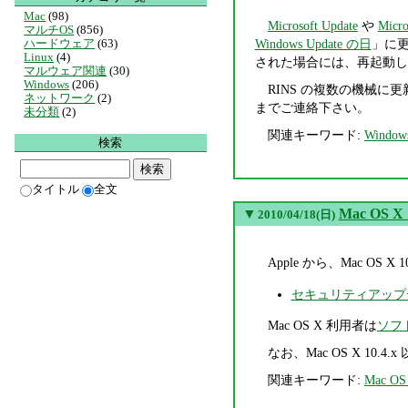
Mac
(98)
Microsoft Update
や
Micro
マルチOS
(856)
Windows Update の日
」に
ハードウェア
(63)
Linux
(4)
された場合には、再起動し
マルウェア関連
(30)
Windows
(206)
RINS の複数の機械に
ネットワーク
(2)
までご連絡下さい。
未分類
(2)
関連キーワード:
Window
検索
タイトル
全文
▼
Mac OS 
2010/04/18(日)
Apple から、Mac O
セキュリティアップデ
Mac OS X 利用者は
ソフ
なお、Mac OS X 10
関連キーワード:
Mac OS