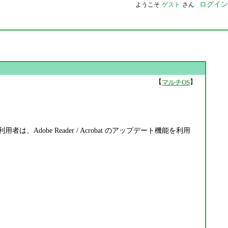
ログイン
ようこそ
ゲスト
さん
【
】
マルチOS
。
8.x の利用者は、Adobe Reader / Acrobat のアップデート機能を利用