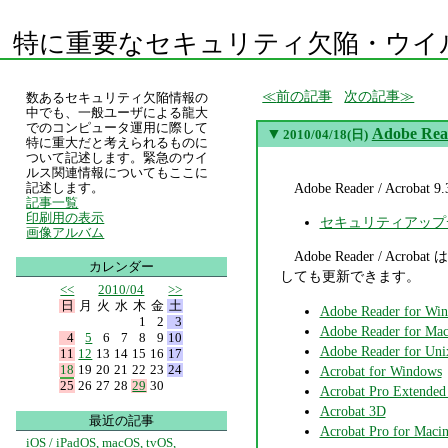
特に重要なセキュリティ欠陥・ウイ
前の記事
次の記事
数あるセキュリティ欠陥情報の
中でも、一般ユーザによる龍大
でのコンピュータ運用に際して
▼
Adobe Re
2010/04/18(日)
特に重大だと考えられるものに
ついて記述します。緊急のウイ
ルス関連情報についてもここに
Adobe Reader / A
記述します。
記事一覧
印刷用の表示
セキュリティアップデータの
画像アルバム
Adobe Reader / Acr
カレンダー
しても更新できます。
<<
2010/04
>>
日
月
火
水
木
金
土
Adobe Reader for Wi
1
2
3
Adobe Reader for Mac
4
5
6
7
8
9
10
Adobe Reader for Uni
11
12
13
14
15
16
17
18
19
20
21
22
23
24
Acrobat for Windows
25
26
27
28
29
30
Acrobat Pro Extended
Acrobat 3D
最近の記事
Acrobat Pro for Macin
iOS / iPadOS, macOS, tvOS,