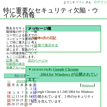
ログイン
ようこそ
ゲスト
さん
特に重要なセキュリティ欠陥・ウ
イルス情報
数あるセキュリティ欠
メッセージ欄
陥情報の中でも、一般
ユーザによる龍大での
2010年4月の日記
コンピュータ運用に際
して特に重大だと考え
一覧で表示する
られるものについて記
述します。緊急のウイ
ルス関連情報について
もここに記述します。
次のページ
記事一覧
印刷用の表示
画像アルバム
▼
Google Chrome
2010/04/29(木)
4.1.249.1064 for Windows が公開されてい
カレンダー
ます
<<
2010/04
>>
日
月
火
水
木
金
土
【
】
Windows
1
2
3
Google Chrome 4.1.249.1064 for Windows
4
5
6
7
8
9
10
11
12
13
14
15
16
17
が公開されています。3 件のセキュリティ
18
19
20
21
22
23
24
修正を含んでいます。
25
26
27
28
29
30