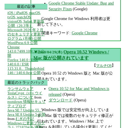
Google Chrome Stable Update: Bug and
最近の記事
Security Fixes
(Google)
iOS / iPadOS, macOS,
tvOS, watchOS,
Google Chrome for Windows 利用者は更
visionOS, Safari 更新版
新して下さい。
公開（26.3等）
Microsoft 2026 年 2 月
関連キーワード:
Google Chrome
のセキュリティ更新プ
ログラム (月例) 公開
WordPress 6.9 公開
Chrome
143.0.7499.109/.110 公
▼
Opera 10.52 Windows /
2010/04/29(木)
開
Mac 版が公開されています
Firefox 146.0 / ESR
140.6.0 / ESR
【
】
マルチOS
115.31.0、Thunderbird
146 / 140.6.0esr 公開
Opera 10.52 の Windows 版と Mac 版が公
開されています。
最近のトラックバック
Opera 10.52 for Mac and Windows is
ランサムウェア
TeslaCrypt（vvv ウイ
released
(Opera)
ルス）について
from
ダウンロード
(Opera)
rootdown 情報セキュリ
ティブログ
Windows 版では安定性が向上していま
Java SE 7 Update 55、
Java SE 8 Update 5 公開
す。Mac 版では複数のセキュリティ修正が
from
むぎの手記
行われています。Windows / Mac 上で
Windows に更新プログ
Opera を利用している場合は更新してくだ
ラム 2718704 を適用し