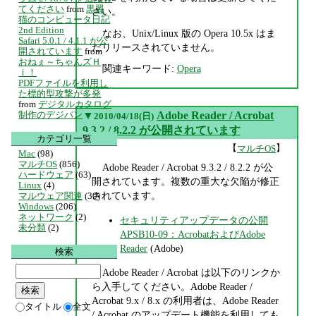
てください
from
黒翼
さい。
猫のコンピュータ日記
2nd Edition
なお、Unix/Linux 版の Opera 10.5x はま
Safari 5.0.1 / 4.1.1 が公
だリリースされていません。
開されています
from
おねぇ～ちゃんズＨ
関連キーワード:
Opera
ｉ！
PDFファイルを利用し
た標的型攻撃が多発
from
デジタルカタログ
制作のデジパン
▼
Adobe Reader / Acrobat
2010/04/18(日)
9.3.2 / 8.2.2 が公開されています
カテゴリ一覧
【
】
マルチOS
Mac
(98)
マルチOS
(856)
Adobe Reader / Acrobat 9.3.2 / 8.2.2 が公
ハードウェア
(63)
開されています。複数の重大な欠陥が修正
Linux
(4)
されています。
マルウェア関連
(30)
Windows
(206)
ネットワーク
(2)
セキュリティアップデータの公開
未分類
(2)
APSB10-09：AcrobatおよびAdobe
Reader
(Adobe)
検索
Adobe Reader / Acrobat は以下のリンクか
ら入手してください。Adobe Reader /
Acrobat 9.x / 8.x の利用者は、Adobe Reader
タイトル
全文
/ Acrobat のアップデート機能を利用しても