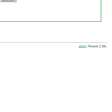
Community)
adiary
Version 2.28c.