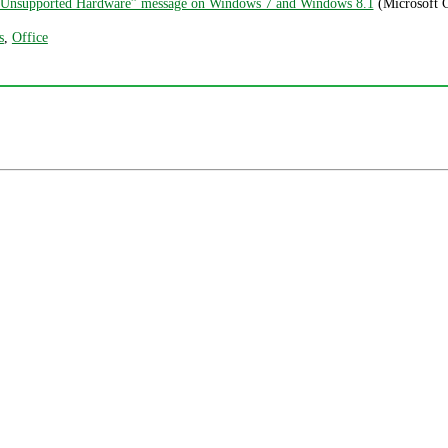
nsupported Hardware” message on Windows 7 and Windows 8.1
(Microsoft 
s
,
Office