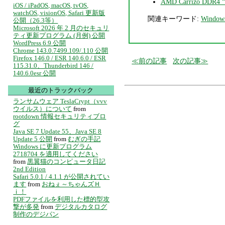
AMD Carrizo DDR4 “U
iOS / iPadOS, macOS, tvOS,
watchOS, visionOS, Safari 更新版
関連キーワード:
Window
公開（26.3等）
Microsoft 2026 年 2 月のセキュリ
ティ更新プログラム (月例) 公開
WordPress 6.9 公開
Chrome 143.0.7499.109/.110 公開
Firefox 146.0 / ESR 140.6.0 / ESR
前の記事
次の記事
115.31.0、Thunderbird 146 /
140.6.0esr 公開
最近のトラックバック
ランサムウェア TeslaCrypt（vvv
ウイルス）について
from
rootdown 情報セキュリティブロ
グ
Java SE 7 Update 55、Java SE 8
Update 5 公開
from
むぎの手記
Windows に更新プログラム
2718704 を適用してください
from
黒翼猫のコンピュータ日記
2nd Edition
Safari 5.0.1 / 4.1.1 が公開されてい
ます
from
おねぇ～ちゃんズＨ
ｉ！
PDFファイルを利用した標的型攻
撃が多発
from
デジタルカタログ
制作のデジパン