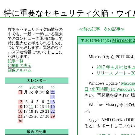
特に重要なセキュリティ欠陥・ウイ
前の記事
次の記事
数あるセキュリティ欠陥情報の
中でも、一般ユーザによる龍大
でのコンピュータ運用に際して
▼
Micros
2017/04/14(金)
特に重大だと考えられるものに
ついて記述します。緊急のウイ
ルス関連情報についてもここに
Microsoft から 2
記述します。
記事一覧
印刷用の表示
2017 年 4 月の
画像アルバム
リリース ノート - 
カレンダー
Windows Update /
Microso
<<
2017/04
>>
日 (米国時間) は Windows U
日
月
火
水
木
金
土
さい。再起動を促された場
1
2
3
4
5
6
7
8
Windows Vista
9
10
11
12
13
14
15
い。
16
17
18
19
20
21
22
23
24
25
26
27
28
29
なお、AMD Carrizo D
30
ると、サポートしていない
最近の記事