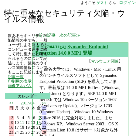
ログイン
ようこそ
ゲスト
さん
特に重要なセキュリティ欠陥・ウ
イルス情報
前の記事
次の記事
数あるセキュリティ欠
陥情報の中でも、一般
ユーザによる龍大での
▼
Symantec Endpoint
2017/04/11(火)
コンピュータ運用に際
Protection 14.0.0 MP1 登場
して特に重大だと考え
られるものについて記
【
】
マルウェア関連
述します。緊急のウイ
ルス関連情報について
龍谷大学では、Windows・Mac・Linux 用
もここに記述します。
のアンチウイルスソフトとして Symantec
記事一覧
Endpoint Protection (SEP) を導入していま
印刷用の表示
画像アルバム
す。最新版は 14.0.0 MP1 Reflesh (Windows,
Mac, Linux) となります。SEP 14.0.0 MP1
カレンダー
Reflesh では Windows 10 バージョン 1607
<<
2017/04
>>
(Anniversary Update)、バージョン 1703
日
月
火
水
木
金
土
(Creators Update)、Windows 10 Windows
1
2
3
4
5
6
7
8
Server 2016 に完全対応しました。また
9
10
11
12
13
14
15
Windows XP、Windows Server 2003、OS X
16
17
18
19
20
21
22
Mountain Lion 10.8 はサポート対象から外
23
24
25
26
27
28
29
れました。