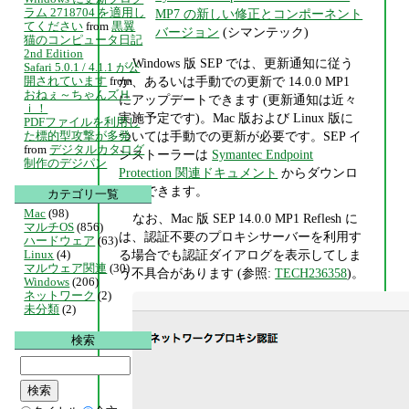
ラム 2718704 を適用し
MP7 の新しい修正とコンポーネント
てください
from
黒翼
バージョン
(シマンテック)
猫のコンピュータ日記
2nd Edition
Windows 版 SEP では、更新通知に従う
Safari 5.0.1 / 4.1.1 が公
開されています
from
か、あるいは手動での更新で 14.0.0 MP1
おねぇ～ちゃんズＨ
にアップデートできます (更新通知は近々
ｉ！
実施予定です)。Mac 版および Linux 版に
PDFファイルを利用し
た標的型攻撃が多発
ついては手動での更新が必要です。SEP イ
from
デジタルカタログ
ンストーラーは
Symantec Endpoint
制作のデジパン
Protection 関連ドキュメント
からダウンロ
ードできます。
カテゴリ一覧
Mac
(98)
なお、Mac 版 SEP 14.0.0 MP1 Reflesh に
マルチOS
(856)
は、認証不要のプロキシサーバーを利用す
ハードウェア
(63)
る場合でも認証ダイアログを表示してしま
Linux
(4)
マルウェア関連
(30)
う不具合があります (参照:
TECH236358
)。
Windows
(206)
ネットワーク
(2)
未分類
(2)
検索