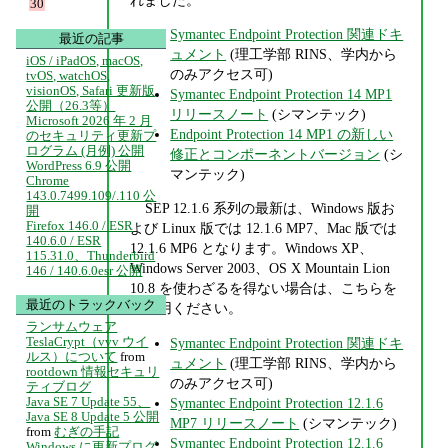
30
Symantec Endpoint Protection 関連ドキ
最近の記事
ュメント
(理工学部 RINS、学内から
iOS / iPadOS, macOS,
のみアクセス可)
tvOS, watchOS,
visionOS, Safari 更新版
Symantec Endpoint Protection 14 MP1
公開（26.3等）
リリースノート
(シマンテック)
Microsoft 2026 年 2 月
Endpoint Protection 14 MP1 の新しい
のセキュリティ更新プ
ログラム (月例) 公開
修正とコンポーネントバージョン
(シ
WordPress 6.9 公開
マンテック)
Chrome
143.0.7499.109/.110 公
SEP 12.1.6 系列の最新は、Windows 版お
開
Firefox 146.0 / ESR
よび Linux 版では 12.1.6 MP7、Mac 版では
140.6.0 / ESR
12.1.6 MP6 となります。Windows XP、
115.31.0、Thunderbird
Windows Server 2003、OS X Mountain Lion
146 / 140.6.0esr 公開
10.8 を使わざるを得ない場合は、こちらを
最近のトラックバック
ご利用ください。
ランサムウェア
TeslaCrypt（vvv ウイ
Symantec Endpoint Protection 関連ドキ
ルス）について
from
ュメント
(理工学部 RINS、学内から
rootdown 情報セキュリ
のみアクセス可)
ティブログ
Java SE 7 Update 55、
Symantec Endpoint Protection 12.1.6
Java SE 8 Update 5 公開
MP7 リリースノート
(シマンテック)
from
むぎの手記
Symantec Endpoint Protection 12.1.6
Windows に更新プログ