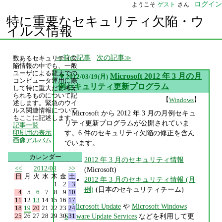
ログイン
ようこそ
ゲスト
さん
特に重要なセキュリティ欠陥・ウ
イルス情報
前の記事
次の記事
数あるセキュリティ欠
陥情報の中でも、一般
ユーザによる龍大での
▼
Microsoft 2012 年 3 月の月
2012/03/19(月)
コンピュータ運用に際
例セキュリティ更新プログラム
して特に重大だと考え
られるものについて記
【
】
Windows
述します。緊急のウイ
ルス関連情報について
Microsoft から 2012 年 3 月の月例セキュ
もここに記述します。
リティ更新プログラムが公開されていま
記事一覧
す。6 件のセキュリティ欠陥の修正を含ん
印刷用の表示
画像アルバム
でいます。
カレンダー
2012 年 3 月のセキュリティ情報
<<
2012/03
>>
(Microsoft)
日
月
火
水
木
金
土
2012 年 3 月のセキュリティ情報 (月
1
2
3
例)
(日本のセキュリティチーム)
4
5
6
7
8
9
10
11
12
13
14
15
16
17
Microsoft Update
や
Microsoft Windows
18
19
20
21
22
23
24
25
26
27
28
29
30
31
Software Update Services
などを利用して更