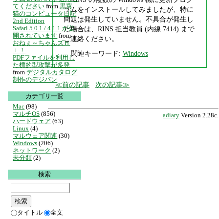
てください
from
黒翼
ラムをインストールしてみましたが、特に
猫のコンピュータ日記
問題は発生していません。不具合が発生し
2nd Edition
Safari 5.0.1 / 4.1.1 が公
た場合は、RINS 担当教員 (内線 7414) まで
開されています
from
ご連絡ください。
おねぇ～ちゃんズＨ
ｉ！
関連キーワード:
Windows
PDFファイルを利用し
た標的型攻撃が多発
from
デジタルカタログ
制作のデジパン
前の記事
次の記事
カテゴリ一覧
Mac
(98)
マルチOS
(856)
adiary
Version 2.28c.
ハードウェア
(63)
Linux
(4)
マルウェア関連
(30)
Windows
(206)
ネットワーク
(2)
未分類
(2)
検索
タイトル
全文