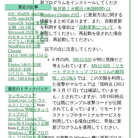
新プログラムをインストールしてくださ
最近の記事
い。「
毎月第 2 火曜日 (米国時間) は
iOS / iPadOS, macOS,
Windows Update の日
」に更新方法に関する
tvOS, watchOS,
情報をまとめてあります。また、自動更新
visionOS, Safari 更新版
を利用する場合は「
自動更新について
」を
公開（26.3等）
Microsoft 2026 年 2 月
参照してください。再起動を促された場合
のセキュリティ更新プ
には、再起動してください。
ログラム (月例) 公開
WordPress 6.9 公開
以下の点に注意してください。
Chrome
143.0.7499.109/.110 公
6 件の内、
MS12-020
が特に危険だと
開
Firefox 146.0 / ESR
考えられています。
MS12-020 「リモ
140.6.0 / ESR
ート デスクトップ プロトコルの脆弱
115.31.0、Thunderbird
性」の Q&A
では、この欠陥を利用し
146 / 140.6.0esr 公開
た攻撃やマルウェアは「現時点 (2012
最近のトラックバック
年 3 月 17 日) では確認していませ
ランサムウェア
ん」とされていますが、3月19日時点
TeslaCrypt（vvv ウイ
では既にサンプル攻撃コードが公開
ルス）について
from
されてしまっています。リモートデ
rootdown 情報セキュリ
ティブログ
スクトップやターミナルサービスを
Java SE 7 Update 55、
利用している場合は特に、早急に更
Java SE 8 Update 5 公開
新プログラムを適用してください。
from
むぎの手記
Windows に更新プログ
ラム 2718704 を適用し
RINS の複数の Windows 機に更新プログ