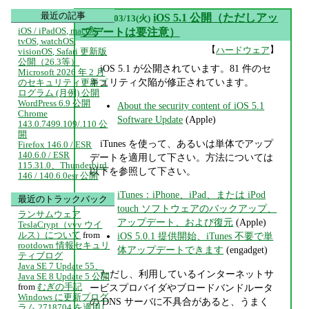
最近の記事
▼
iOS 5.1 公開（ただしアッ
2012/03/13(火)
iOS / iPadOS, macOS,
プデートは要注意）
tvOS, watchOS,
【
】
ハードウェア
visionOS, Safari 更新版
公開（26.3等）
iOS 5.1 が公開されています。81 件のセ
Microsoft 2026 年 2 月
キュリティ欠陥が修正されています。
のセキュリティ更新プ
ログラム (月例) 公開
WordPress 6.9 公開
About the security content of iOS 5.1
Chrome
Software Update
(Apple)
143.0.7499.109/.110 公
開
iTunes を使って、あるいは単体でアップ
Firefox 146.0 / ESR
140.6.0 / ESR
デートを適用して下さい。方法については
115.31.0、Thunderbird
以下を参照して下さい。
146 / 140.6.0esr 公開
iTunes：iPhone、iPad、または iPod
最近のトラックバック
touch ソフトウェアのバックアップ、
ランサムウェア
アップデート、および復元
(Apple)
TeslaCrypt（vvv ウイ
ルス）について
from
iOS 5.0.1 提供開始、iTunes 不要で単
rootdown 情報セキュリ
体アップデートできます
(engadget)
ティブログ
Java SE 7 Update 55、
ただし、利用しているインターネットサ
Java SE 8 Update 5 公開
from
むぎの手記
ービスプロバイダやブロードバンドルータ
Windows に更新プログ
の DNS サーバに不具合があると、うまく
ラム 2718704 を適用し