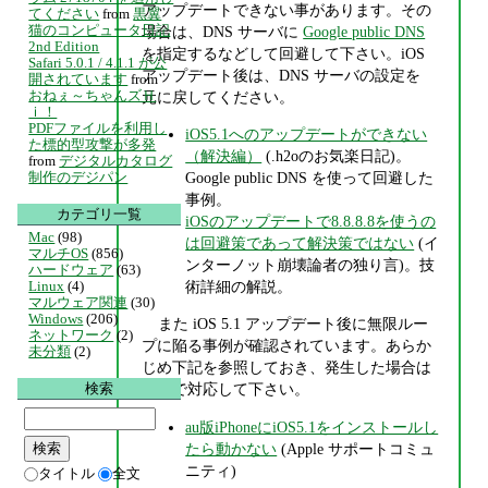
アップデートできない事があります。その
てください
from
黒翼
猫のコンピュータ日記
場合は、DNS サーバに
Google public DNS
2nd Edition
を指定するなどして回避して下さい。iOS
Safari 5.0.1 / 4.1.1 が公
アップデート後は、DNS サーバの設定を
開されています
from
おねぇ～ちゃんズＨ
元に戻してください。
ｉ！
PDFファイルを利用し
iOS5.1へのアップデートができない
た標的型攻撃が多発
（解決編）
(.h2oのお気楽日記)。
from
デジタルカタログ
制作のデジパン
Google public DNS を使って回避した
事例。
カテゴリ一覧
iOSのアップデートで8.8.8.8を使うの
Mac
(98)
は回避策であって解決策ではない
(イ
マルチOS
(856)
ンターノット崩壊論者の独り言)。技
ハードウェア
(63)
術詳細の解説。
Linux
(4)
マルウェア関連
(30)
Windows
(206)
また iOS 5.1 アップデート後に無限ルー
ネットワーク
(2)
プに陥る事例が確認されています。あらか
未分類
(2)
じめ下記を参照しておき、発生した場合は
検索
各自で対応して下さい。
au版iPhoneにiOS5.1をインストールし
たら動かない
(Apple サポートコミュ
ニティ)
タイトル
全文