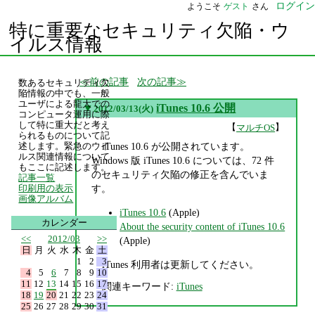
ログイン
ようこそ
ゲスト
さん
特に重要なセキュリティ欠陥・ウ
イルス情報
前の記事
次の記事
数あるセキュリティ欠
陥情報の中でも、一般
ユーザによる龍大での
▼
iTunes 10.6 公開
2012/03/13(火)
コンピュータ運用に際
して特に重大だと考え
【
】
マルチOS
られるものについて記
iTunes 10.6 が公開されています。
述します。緊急のウイ
ルス関連情報について
Windows 版 iTunes 10.6 については、72 件
もここに記述します。
のセキュリティ欠陥の修正を含んでいま
記事一覧
す。
印刷用の表示
画像アルバム
iTunes 10.6
(Apple)
カレンダー
About the security content of iTunes 10.6
<<
2012/03
>>
(Apple)
日
月
火
水
木
金
土
1
2
3
iTunes 利用者は更新してください。
4
5
6
7
8
9
10
11
12
13
14
15
16
17
関連キーワード:
iTunes
18
19
20
21
22
23
24
25
26
27
28
29
30
31