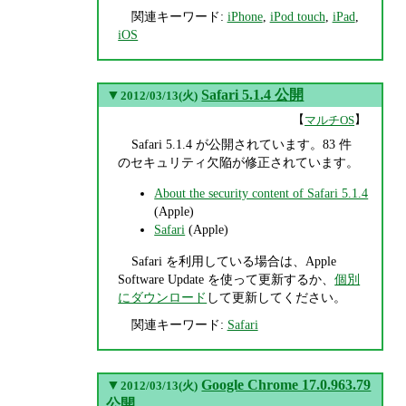
関連キーワード:
iPhone
,
iPod touch
,
iPad
,
iOS
▼
Safari 5.1.4 公開
2012/03/13(火)
【
】
マルチOS
Safari 5.1.4 が公開されています。83 件
のセキュリティ欠陥が修正されています。
About the security content of Safari 5.1.4
(Apple)
Safari
(Apple)
Safari を利用している場合は、Apple
Software Update を使って更新するか、
個別
にダウンロード
して更新してください。
関連キーワード:
Safari
▼
Google Chrome 17.0.963.79
2012/03/13(火)
公開