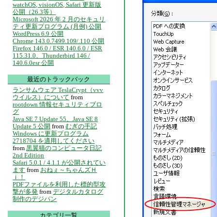
watchOS, visionOS, Safari 更新版
公開（26.3等）
Microsoft 2026 年 2 月のセキュリ
ティ更新プログラム (月例) 公開
WordPress 6.9 公開
Chrome 143.0.7499.109/.110 公開
Firefox 146.0 / ESR 140.6.0 / ESR
115.31.0、Thunderbird 146 /
140.6.0esr 公開
最近のトラックバック
ランサムウェア TeslaCrypt（vvv
ウイルス）について
from
rootdown 情報セキュリティブロ
グ
Java SE 7 Update 55、Java SE 8
Update 5 公開
from
むぎの手記
Windows に更新プログラム
2718704 を適用してください
from
黒翼猫のコンピュータ日記
2nd Edition
Safari 5.0.1 / 4.1.1 が公開されてい
ます
from
おねぇ～ちゃんズＨ
ｉ！
PDFファイルを利用した標的型攻
撃が多発
from
デジタルカタログ
制作のデジパン
カテゴリ一覧