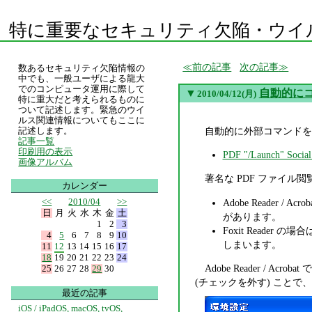
特に重要なセキュリティ欠陥・ウイ
前の記事
次の記事
数あるセキュリティ欠陥情報の
中でも、一般ユーザによる龍大
でのコンピュータ運用に際して
▼
自動的にコ
2010/04/12(月)
特に重大だと考えられるものに
ついて記述します。緊急のウイ
ルス関連情報についてもここに
自動的に外部コマンドを
記述します。
記事一覧
印刷用の表示
PDF "/Launch" Social
画像アルバム
著名な PDF ファイル
カレンダー
<<
2010/04
>>
Adobe Read
日
月
火
水
木
金
土
があります。
1
2
3
Foxit Reader の場
4
5
6
7
8
9
10
しまいます。
11
12
13
14
15
16
17
18
19
20
21
22
23
24
Adobe Reader /
25
26
27
28
29
30
(チェックを外す) ことで
最近の記事
iOS / iPadOS, macOS, tvOS,