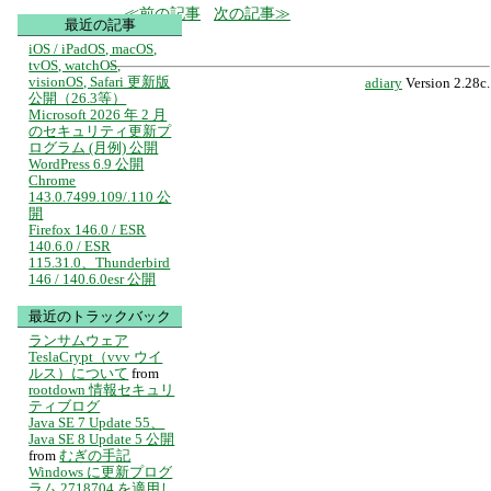
前の記事
次の記事
最近の記事
iOS / iPadOS, macOS,
tvOS, watchOS,
visionOS, Safari 更新版
adiary
Version 2.28c.
公開（26.3等）
Microsoft 2026 年 2 月
のセキュリティ更新プ
ログラム (月例) 公開
WordPress 6.9 公開
Chrome
143.0.7499.109/.110 公
開
Firefox 146.0 / ESR
140.6.0 / ESR
115.31.0、Thunderbird
146 / 140.6.0esr 公開
最近のトラックバック
ランサムウェア
TeslaCrypt（vvv ウイ
ルス）について
from
rootdown 情報セキュリ
ティブログ
Java SE 7 Update 55、
Java SE 8 Update 5 公開
from
むぎの手記
Windows に更新プログ
ラム 2718704 を適用し