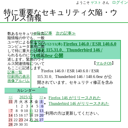
ログイン
ようこそ
ゲスト
さん
特に重要なセキュリティ欠陥・ウ
イルス情報
前の記事
次の記事
数あるセキュリティ欠
陥情報の中でも、一般
ユーザによる龍大での
▼
Firefox 146.0 / ESR 140.6.0
2025/12/11(木)
コンピュータ運用に際
/ ESR 115.31.0、Thunderbird 146 /
して特に重大だと考え
られるものについて記
140.6.0esr 公開
述します。緊急のウイ
【
】
マルチOS
ルス関連情報について
もここに記述します。
Firefox 146.0 / ESR 140.6.0 / ESR
記事一覧
115.31.0、Thunderbird 146 / 140.6.0esr が公
印刷用の表示
画像アルバム
開されています。セキュリティ修正を含み
ます。
カレンダー
<<
2025/12
>>
Firefox 146 がリリースされた
日
月
火
水
木
金
土
Thunderbird 146 がリリースされた
1
2
3
4
5
6
7
8
9
10
11
12
13
ご利用の方は更新してください。
14
15
16
17
18
19
20
21
22
23
24
25
26
27
28
29
30
31