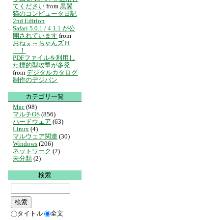
てください
from
黒翼
猫のコンピュータ日記
2nd Edition
Safari 5.0.1 / 4.1.1 が公
開されています
from
おねぇ～ちゃんズＨ
ｉ！
PDFファイルを利用し
た標的型攻撃が多発
from
デジタルカタログ
制作のデジパン
カテゴリ一覧
Mac
(98)
マルチOS
(856)
ハードウェア
(63)
Linux
(4)
マルウェア関連
(30)
Windows
(206)
ネットワーク
(2)
未分類
(2)
検索
タイトル
全文