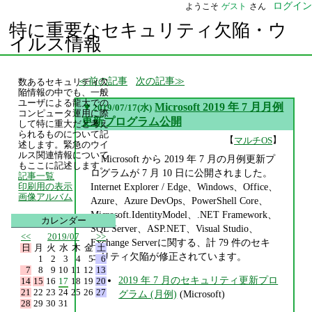
ログイン
ようこそ
ゲスト
さん
特に重要なセキュリティ欠陥・ウ
イルス情報
前の記事
次の記事
数あるセキュリティ欠
陥情報の中でも、一般
ユーザによる龍大での
▼
Microsoft 2019 年 7 月月例
2019/07/17(水)
コンピュータ運用に際
更新プログラム公開
して特に重大だと考え
られるものについて記
【
】
マルチOS
述します。緊急のウイ
ルス関連情報について
Microsoft から 2019 年 7 月の月例更新プ
もここに記述します。
ログラムが 7 月 10 日に公開されました。
記事一覧
Internet Explorer / Edge、Windows、Office、
印刷用の表示
画像アルバム
Azure、Azure DevOps、PowerShell Core、
Microsoft.IdentityModel、.NET Framework、
カレンダー
SQL Server、ASP.NET、Visual Studio、
<<
2019/07
>>
Exchange Serverに関する、計 79 件のセキ
日
月
火
水
木
金
土
ュリティ欠陥が修正されています。
1
2
3
4
5
6
7
8
9
10
11
12
13
2019 年 7 月のセキュリティ更新プロ
14
15
16
17
18
19
20
21
22
23
24
25
26
27
グラム (月例)
(Microsoft)
28
29
30
31