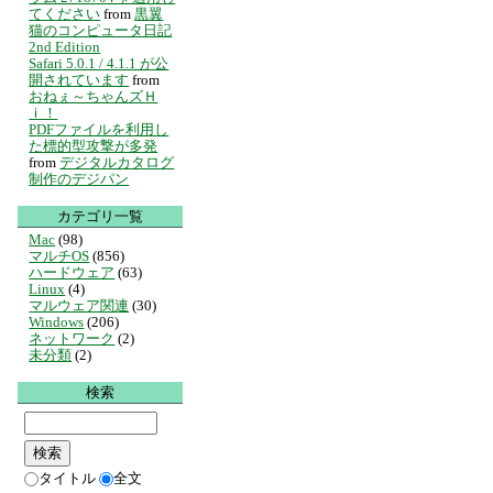
てください
from
黒翼
猫のコンピュータ日記
2nd Edition
Safari 5.0.1 / 4.1.1 が公
開されています
from
おねぇ～ちゃんズＨ
ｉ！
PDFファイルを利用し
た標的型攻撃が多発
from
デジタルカタログ
制作のデジパン
カテゴリ一覧
Mac
(98)
マルチOS
(856)
ハードウェア
(63)
Linux
(4)
マルウェア関連
(30)
Windows
(206)
ネットワーク
(2)
未分類
(2)
検索
タイトル
全文