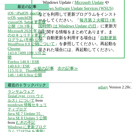
Windows Update /
Microsoft Update
や
最近の記事
Windows Software Update Services (WSUS)
iOS / iPadOS, macOS,
などを利用して更新プログラムをインスト
tvOS, watchOS,
ールしてください。「
毎月第 2 火曜日 (米
visionOS, Safari 更新版
国時間) は Windows Update の日
」に更新方
公開（26.3等）
Microsoft 2026 年 2 月
法に関する情報をまとめてあります。ま
のセキュリティ更新プ
た、自動更新を利用する場合は「
自動更新
ログラム (月例) 公開
について
」を参照してください。再起動を
WordPress 6.9 公開
Chrome
促された場合には、再起動してください。
143.0.7499.109/.110 公
開
Firefox 146.0 / ESR
140.6.0 / ESR
前の記事
次の記事
115.31.0、Thunderbird
146 / 140.6.0esr 公開
最近のトラックバック
adiary
Version 2.28c.
ランサムウェア
TeslaCrypt（vvv ウイ
ルス）について
from
rootdown 情報セキュリ
ティブログ
Java SE 7 Update 55、
Java SE 8 Update 5 公開
from
むぎの手記
Windows に更新プログ
ラム 2718704 を適用し