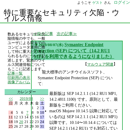
ログイン
ようこそ
ゲスト
さん
特に重要なセキュリティ欠陥・ウ
イルス情報
前の記事
次の記事
数あるセキュリティ欠
陥情報の中でも、一般
ユーザによる龍大での
▼
Symantec Endpoint
2019/08/07(水)
コンピュータ運用に際
Protection (SEP) について（14.2 RU1
して特に重大だと考え
られるものについて記
MP1 を利用できるようになりました）
述します。緊急のウイ
【
】
マルウェア関連
ルス関連情報について
もここに記述します。
龍大標準のアンチウイルスソフト、
記事一覧
Symantec Endpoint Protection (SEP) につい
印刷用の表示
画像アルバム
て:
カレンダー
最新版は SEP 14.2.1.1 (14.2 RU1 MP1,
<<
2019/08
>>
14.2.4811.1100) です。原則として、最
日
月
火
水
木
金
土
新版をご利用ください。
1
2
3
macOS Mojave 10.14.5 以降に対応して
4
5
6
7
8
9
10
いるのは SEP 14.2.1.1 (14.2 RU1 MP1)
11
12
13
14
15
16
17
18
19
20
21
22
23
24
以降です。10.14〜10.14.4 については
25
26
27
28
29
30
31
SEP 14.2.1 (14.2 RU1) でも対応してい