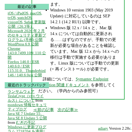
ます。
最近の記事
Windows 10 version 1903 (May 2019
iOS / iPadOS, macOS,
Update) に対応しているのは SEP
tvOS, watchOS,
14.2.1 (14.2 RU1) 以降です。
visionOS, Safari 更新版
公開（26.3等）
Windows 版 12.x / 14.x と、Mac 版
Microsoft 2026 年 2 月
14.x については自動的に更新され
のセキュリティ更新プ
る……はずなのですが、手動での更
ログラム (月例) 公開
WordPress 6.9 公開
新が必要な場合があることを確認し
Chrome
ています。Mac 版 12.x から 14.x への
143.0.7499.109/.110 公
移行は手動で実施する必要がありま
開
Firefox 146.0 / ESR
す。Linux 版については手動での更新
140.6.0 / ESR
(= 再インストール) が必要です。
115.31.0、Thunderbird
146 / 140.6.0esr 公開
詳細については、
Symantec Endpoint
Protection 関連ドキュメント
を参照してく
最近のトラックバック
ださい。（学内からのみ参照可）
ランサムウェア
TeslaCrypt（vvv ウイ
ルス）について
from
rootdown 情報セキュリ
ティブログ
前の記事
次の記事
Java SE 7 Update 55、
Java SE 8 Update 5 公開
from
むぎの手記
Windows に更新プログ
adiary
Version 2.28c.
ラム 2718704 を適用し