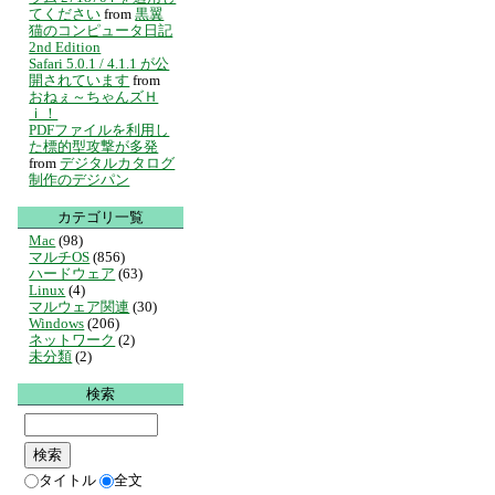
てください
from
黒翼
猫のコンピュータ日記
2nd Edition
Safari 5.0.1 / 4.1.1 が公
開されています
from
おねぇ～ちゃんズＨ
ｉ！
PDFファイルを利用し
た標的型攻撃が多発
from
デジタルカタログ
制作のデジパン
カテゴリ一覧
Mac
(98)
マルチOS
(856)
ハードウェア
(63)
Linux
(4)
マルウェア関連
(30)
Windows
(206)
ネットワーク
(2)
未分類
(2)
検索
タイトル
全文