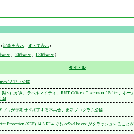
（
記事を表示
、
すべて表示
）
0件表示
、
50件表示
、
100件表示
）
タイトル
ndows 12.12.9 公開
はがき、ラベルマイティ、JUST Office / Goverment / Police、
公開
e 同期アプリが予期せず終了する不具合、更新プログラム公開
dpoint Protection (SEP) 14.3 RU4 でも ccSvcHst.exe がクラッシュするこ