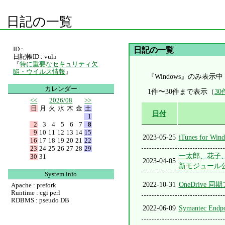
日記の一覧
ID :
日記の一覧
日記帳ID : vuln
『
特に重要なセキュリティ欠
陥・ウイルス情報
』
『Windows』のみ表示中
カレンダー
1件〜30件まで表示（
3
<<
2026/08
>>
日
月
火
水
木
金
土
日付
1
2
3
4
5
6
7
8
9
10
11
12
13
14
15
2023-05-25
iTunes for Wi
16
17
18
19
20
21
22
23
24
25
26
27
28
29
一太郎、花子、楽々
30
31
2023-04-05
新モジュール
System info
2022-10-31
OneDriv
Apache : prefork
Runtime : cgi perl
RDBMS : pseudo DB
2022-06-09
Symantec En