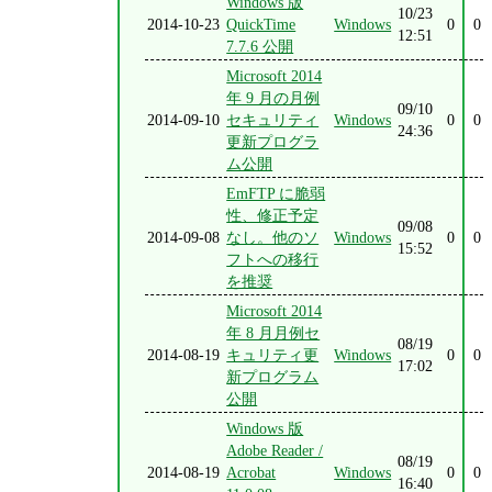
Windows 版
10/23
2014-10-23
QuickTime
Windows
0
0
12:51
7.7.6 公開
Microsoft 2014
年 9 月の月例
09/10
2014-09-10
セキュリティ
Windows
0
0
24:36
更新プログラ
ム公開
EmFTP に脆弱
性、修正予定
09/08
2014-09-08
なし。他のソ
Windows
0
0
15:52
フトへの移行
を推奨
Microsoft 2014
年 8 月月例セ
08/19
2014-08-19
キュリティ更
Windows
0
0
17:02
新プログラム
公開
Windows 版
Adobe Reader /
08/19
2014-08-19
Acrobat
Windows
0
0
16:40