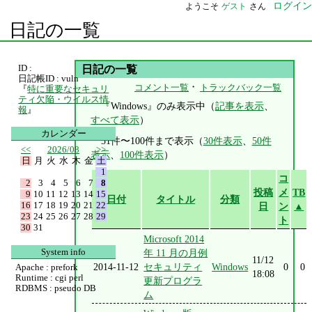
ログイン
ようこそ
ゲスト
さん
日記の一覧
ID :
日記の一覧
日記帳ID : vuln
・
コメント一覧
トラックバック一覧
『
特に重要なセキュリ
ティ欠陥・ウイルス情
『Windows』のみ表示中（
記事を表示
、
報
』
すべて表示
）
カレンダー
51件〜100件まで表示（
30件表示
、
50件
<<
2026/08
>>
表示
、
100件表示
）
日
月
火
水
木
金
土
1
コ
2
3
4
5
6
7
8
投稿
メ
TB
9
10
11
12
13
14
15
日付
タイトル
分類
16
17
18
19
20
21
22
日
ン
▲
23
24
25
26
27
28
29
ト
30
31
Microsoft 2014
System info
年 11 月の月例
11/12
2014-11-12
セキュリティ
Windows
0
0
Apache : prefork
18:08
Runtime : cgi perl
更新プログラ
RDBMS : pseudo DB
ム