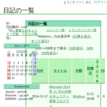
ログイン
ようこそ
ゲスト
さん
日記の一覧
ID :
日記の一覧
日記帳ID : vuln
・
コメント一覧
トラックバック一覧
『
特に重要なセキュリ
ティ欠陥・ウイルス情
『Windows』のみ表示中（
記事を表示
、
報
』
すべて表示
）
カレンダー
51件〜100件まで表示（
30件表示
、
50件
<<
2026/08
>>
表示
、
100件表示
）
日
月
火
水
木
金
土
1
コ
2
3
4
5
6
7
8
メ
9
10
11
12
13
14
15
投稿
16
17
18
19
20
21
22
日付
タイトル
分類
ン
TB
日
23
24
25
26
27
28
29
ト
30
31
▲
System info
Microsoft 2014
年 11 月の月例
Apache : prefork
11/12
Runtime : cgi perl
2014-11-12
セキュリティ
Windows
0
0
18:08
RDBMS : pseudo DB
更新プログラ
ム