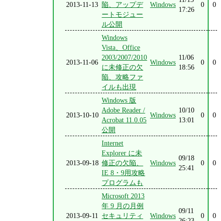
2013-11-13
陥、アップデ
Windows
0
0
17:26
ートモジュー
ル公開
Windows
Vista、Office
2003/2007/2010
11/06
2013-11-06
Windows
0
0
に未修正の欠
18:56
陥、攻略ファ
イルも出現
Windows 版
Adobe Reader /
10/10
2013-10-10
Windows
0
0
Acrobat 11.0.05
13:01
公開
Internet
Explorer に未
09/18
2013-09-18
修正の欠陥、
Windows
0
0
25:41
IE 8・9用攻略
プログラムも
Microsoft 2013
年 9 月の月例
09/11
2013-09-11
セキュリティ
Windows
0
0
26:23