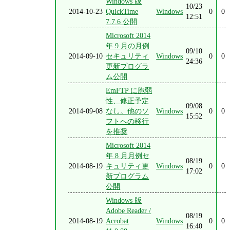
Windows 版
10/23
2014-10-23
QuickTime
Windows
0
0
12:51
7.7.6 公開
Microsoft 2014
年 9 月の月例
09/10
2014-09-10
セキュリティ
Windows
0
0
24:36
更新プログラ
ム公開
EmFTP に脆弱
性、修正予定
09/08
2014-09-08
なし。他のソ
Windows
0
0
15:52
フトへの移行
を推奨
Microsoft 2014
年 8 月月例セ
08/19
2014-08-19
キュリティ更
Windows
0
0
17:02
新プログラム
公開
Windows 版
Adobe Reader /
08/19
2014-08-19
Acrobat
Windows
0
0
16:40