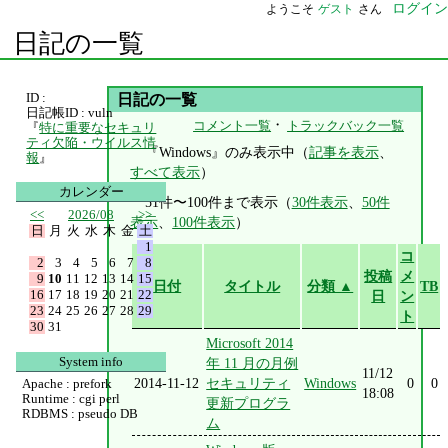
ログイン
ようこそ
ゲスト
さん
日記の一覧
ID :
日記の一覧
日記帳ID : vuln
・
コメント一覧
トラックバック一覧
『
特に重要なセキュリ
ティ欠陥・ウイルス情
『Windows』のみ表示中（
記事を表示
、
報
』
すべて表示
）
カレンダー
51件〜100件まで表示（
30件表示
、
50件
<<
2026/08
>>
表示
、
100件表示
）
日
月
火
水
木
金
土
1
コ
2
3
4
5
6
7
8
投稿
メ
9
10
11
12
13
14
15
日付
タイトル
分類 ▲
TB
16
17
18
19
20
21
22
日
ン
23
24
25
26
27
28
29
ト
30
31
Microsoft 2014
System info
年 11 月の月例
11/12
2014-11-12
セキュリティ
Windows
0
0
Apache : prefork
18:08
Runtime : cgi perl
更新プログラ
RDBMS : pseudo DB
ム