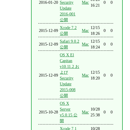
2016-01-20
Security
Mac
0
0
16:21
Update
2016-001
公開
Xcode 7.2
12/15
2015-12-09
Mac
0
0
公開
18:26
Safari 9.0.2
12/15
2015-12-09
Mac
0
0
公開
18:24
OS X El
Capitan
v10.11.2 お
よび
12/15
2015-12-09
Mac
0
0
Security
18:20
Update
2015-008
公開
OS X
Server
10/28
2015-10-28
Mac
0
0
v5.0.15 公
25:38
開
Xcode 7.1
10/28