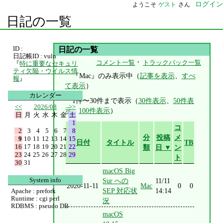
ログイン
ようこそ
ゲスト
さん
日記の一覧
ID :
日記の一覧
日記帳ID : vuln
・
コメント一覧
トラックバック一覧
『
特に重要なセキュリ
ティ欠陥・ウイルス情
『Mac』のみ表示中（
記事を表示
、
すべ
報
』
て表示
）
カレンダー
1件〜30件まで表示（
30件表示
、
50件表
<<
2026/08
>>
示
、
100件表示
）
日
月
火
水
木
金
土
1
コ
2
3
4
5
6
7
8
分
投稿
メ
9
10
11
12
13
14
15
日付
タイトル
TB
16
17
18
19
20
21
22
類
日 ▼
ン
23
24
25
26
27
28
29
ト
30
31
macOS Big
System info
Sur への
11/11
2020-11-11
Mac
0
0
SEP 対応状
14:14
Apache : prefork
Runtime : cgi perl
況
RDBMS : pseudo DB
macOS