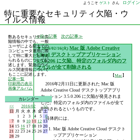
ログイン
ようこそ
ゲスト
さん
特に重要なセキュリティ欠陥・ウ
イルス情報
前の記事
次の記事
数あるセキュリティ欠
陥情報の中でも、一般
ユーザによる龍大での
▼
Mac 版 Adobe Creative
2016/02/16(火)
コンピュータ運用に際
Cloud デスクトップアプリケーション
して特に重大だと考え
られるものについて記
3.5.0.206 に欠陥、特定のフォルダ内のフ
述します。緊急のウイ
ァイルが全て削除される
ルス関連情報について
もここに記述します。
【
】
Mac
記事一覧
2016年2月11日に更新された Mac 版
印刷用の表示
画像アルバム
Adobe Creative Cloud デスクトップアプリ
ケーション 3.5.0.206 に欠陥が発見されま
カレンダー
した。特定のフォルダ内のファイルが全て
<<
2016/02
>>
削除されるというものです。
日
月
火
水
木
金
土
1
2
3
4
5
6
具体的には、
7
8
9
10
11
12
13
14
15
16
17
18
19
20
Mac 版 Adobe Creative Cloud デスクト
21
22
23
24
25
26
27
ップアプリケーション
28
29