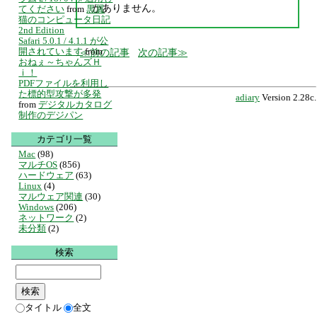
かありません。
てください
from
黒翼
猫のコンピュータ日記
2nd Edition
Safari 5.0.1 / 4.1.1 が公
開されています
from
前の記事
次の記事
おねぇ～ちゃんズＨ
ｉ！
PDFファイルを利用し
た標的型攻撃が多発
adiary
Version 2.28c.
from
デジタルカタログ
制作のデジパン
カテゴリ一覧
Mac
(98)
マルチOS
(856)
ハードウェア
(63)
Linux
(4)
マルウェア関連
(30)
Windows
(206)
ネットワーク
(2)
未分類
(2)
検索
タイトル
全文