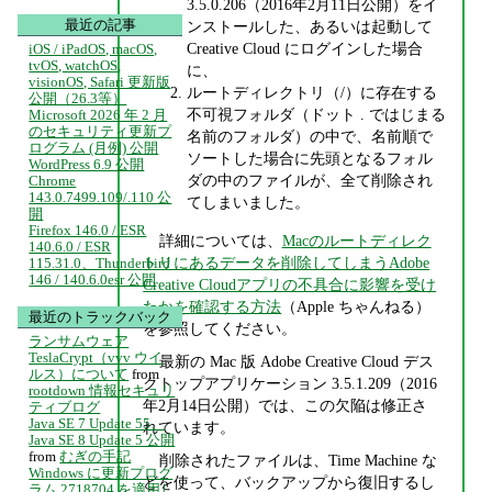
3.5.0.206（2016年2月11日公開）をイ
最近の記事
ンストールした、あるいは起動して
Creative Cloud にログインした場合
iOS / iPadOS, macOS,
tvOS, watchOS,
に、
visionOS, Safari 更新版
ルートディレクトリ（/）に存在する
公開（26.3等）
不可視フォルダ（ドット . ではじまる
Microsoft 2026 年 2 月
のセキュリティ更新プ
名前のフォルダ）の中で、名前順で
ログラム (月例) 公開
ソートした場合に先頭となるフォル
WordPress 6.9 公開
ダの中のファイルが、全て削除され
Chrome
143.0.7499.109/.110 公
てしまいました。
開
Firefox 146.0 / ESR
詳細については、
Macのルートディレク
140.6.0 / ESR
トリにあるデータを削除してしまうAdobe
115.31.0、Thunderbird
146 / 140.6.0esr 公開
Creative Cloudアプリの不具合に影響を受け
たかを確認する方法
（Apple ちゃんねる）
最近のトラックバック
を参照してください。
ランサムウェア
TeslaCrypt（vvv ウイ
最新の Mac 版 Adobe Creative Cloud デス
ルス）について
from
クトップアプリケーション 3.5.1.209（2016
rootdown 情報セキュリ
年2月14日公開）では、この欠陥は修正さ
ティブログ
Java SE 7 Update 55、
れています。
Java SE 8 Update 5 公開
from
むぎの手記
削除されたファイルは、Time Machine な
Windows に更新プログ
どを使って、バックアップから復旧するし
ラム 2718704 を適用し