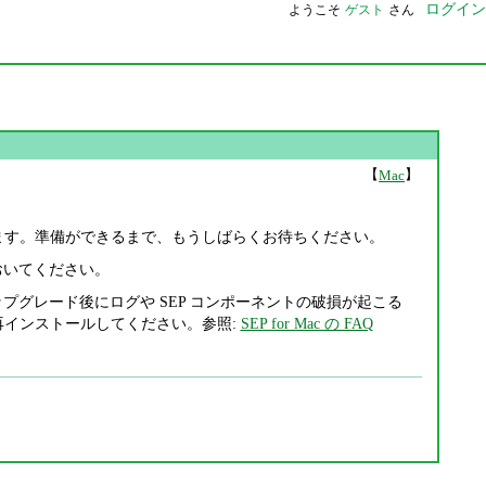
ログイン
ようこそ
ゲスト
さん
【
】
Mac
ます。準備ができるまで、もうしばらくお待ちください。
ておいてください。
は、「アップグレード後にログや SEP コンポーネントの破損が起こる
再インストールしてください。参照:
SEP for Mac の FAQ