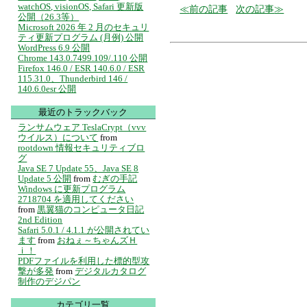
watchOS, visionOS, Safari 更新版
前の記事
次の記事
公開（26.3等）
Microsoft 2026 年 2 月のセキュリ
ティ更新プログラム (月例) 公開
WordPress 6.9 公開
Chrome 143.0.7499.109/.110 公開
Firefox 146.0 / ESR 140.6.0 / ESR
115.31.0、Thunderbird 146 /
140.6.0esr 公開
最近のトラックバック
ランサムウェア TeslaCrypt（vvv
ウイルス）について
from
rootdown 情報セキュリティブロ
グ
Java SE 7 Update 55、Java SE 8
Update 5 公開
from
むぎの手記
Windows に更新プログラム
2718704 を適用してください
from
黒翼猫のコンピュータ日記
2nd Edition
Safari 5.0.1 / 4.1.1 が公開されてい
ます
from
おねぇ～ちゃんズＨ
ｉ！
PDFファイルを利用した標的型攻
撃が多発
from
デジタルカタログ
制作のデジパン
カテゴリ一覧