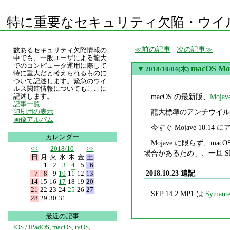
特に重要なセキュリティ欠陥・ウイ
前の記事
次の記事
数あるセキュリティ欠陥情報の
中でも、一般ユーザによる龍大
でのコンピュータ運用に際して
▼
macOS M
2018/10/04(木)
特に重大だと考えられるものに
ついて記述します。緊急のウイ
ルス関連情報についてもここに
macOS の最新版、
Mojave
記述します。
記事一覧
龍大標準のアンチウイルスソフト S
印刷用の表示
画像アルバム
今すぐ Mojave 10
カレンダー
Mojave に限らず、ma
<<
2018/10
>>
場合があるため」、一旦 
日
月
火
水
木
金
土
1
2
3
4
5
6
2018.10.23 追記
7
8
9
10
11
12
13
14
15
16
17
18
19
20
21
22
23
24
25
26
27
SEP 14.2 MP1 は
Symant
28
29
30
31
最近の記事
iOS / iPadOS, macOS, tvOS,