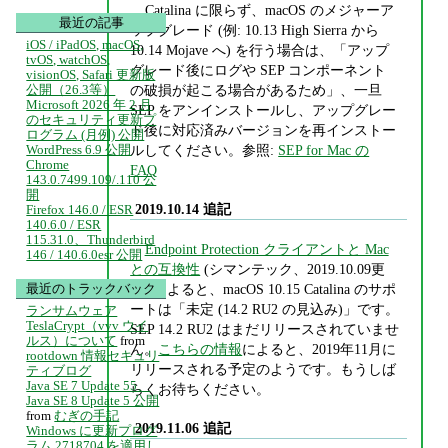
Catalina に限らず、macOS のメジャーア
最近の記事
ップグレード (例: 10.13 High Sierra から
iOS / iPadOS, macOS,
10.14 Mojave へ) を行う場合は、「アップ
tvOS, watchOS,
グレード後にログや SEP コンポーネント
visionOS, Safari 更新版
の破損が起こる場合があるため」、一旦
公開（26.3等）
Microsoft 2026 年 2 月
SEP をアンインストールし、アップグレー
のセキュリティ更新プ
ド後に対応済みバージョンを再インストー
ログラム (月例) 公開
ルしてください。参照:
SEP for Mac の
WordPress 6.9 公開
Chrome
FAQ
143.0.7499.109/.110 公
開
2019.10.14 追記
Firefox 146.0 / ESR
140.6.0 / ESR
115.31.0、Thunderbird
Endpoint Protection クライアントと Mac
146 / 140.6.0esr 公開
との互換性
(シマンテック、2019.10.09更
最近のトラックバック
新) によると、macOS 10.15 Catalina のサポ
ートは「未定 (14.2 RU2 の見込み)」です。
ランサムウェア
TeslaCrypt（vvv ウイ
SEP 14.2 RU2 はまだリリースされていませ
ルス）について
from
ん。
こちらの情報
によると、2019年11月に
rootdown 情報セキュリ
リリースされる予定のようです。もうしば
ティブログ
Java SE 7 Update 55、
らくお待ちください。
Java SE 8 Update 5 公開
from
むぎの手記
2019.11.06 追記
Windows に更新プログ
ラム 2718704 を適用し