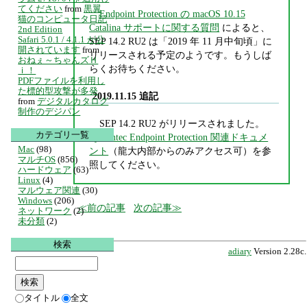
てください
from
黒翼
Endpoint Protection の macOS 10.15
猫のコンピュータ日記
Catalina サポートに関する質問
によると、
2nd Edition
Safari 5.0.1 / 4.1.1 が公
SEP 14.2 RU2 は「2019 年 11 月中旬頃」に
開されています
from
リリースされる予定のようです。もうしば
おねぇ～ちゃんズＨ
らくお待ちください。
ｉ！
PDFファイルを利用し
た標的型攻撃が多発
2019.11.15 追記
from
デジタルカタログ
制作のデジパン
SEP 14.2 RU2 がリリースされました。
カテゴリ一覧
Symantec Endpoint Protection 関連ドキュメ
Mac
(98)
ント
（龍大内部からのみアクセス可）を参
マルチOS
(856)
照してください。
ハードウェア
(63)
Linux
(4)
マルウェア関連
(30)
Windows
(206)
前の記事
次の記事
ネットワーク
(2)
未分類
(2)
検索
adiary
Version 2.28c.
タイトル
全文