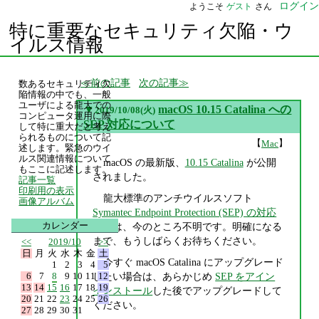
ログイン
ようこそ
ゲスト
さん
特に重要なセキュリティ欠陥・ウ
イルス情報
前の記事
次の記事
数あるセキュリティ欠
陥情報の中でも、一般
ユーザによる龍大での
▼
macOS 10.15 Catalina への
2019/10/08(火)
コンピュータ運用に際
SEP 対応について
して特に重大だと考え
られるものについて記
【
】
Mac
述します。緊急のウイ
ルス関連情報について
macOS の最新版、
10.15 Catalina
が公開
もここに記述します。
されました。
記事一覧
印刷用の表示
龍大標準のアンチウイルスソフト
画像アルバム
Symantec Endpoint Protection (SEP) の対応
カレンダー
状況
は、今のところ不明です。明確になる
まで、もうしばらくお待ちください。
<<
2019/10
>>
日
月
火
水
木
金
土
今すぐ macOS Catalina にアップグレード
1
2
3
4
5
6
7
8
9
10
11
12
したい場合は、あらかじめ
SEP をアイン
13
14
15
16
17
18
19
インストール
した後でアップグレードして
20
21
22
23
24
25
26
ください。
27
28
29
30
31