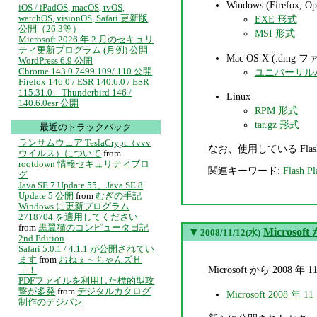
Windows (Firefox
iOS / iPadOS, macOS, tvOS,
watchOS, visionOS, Safari 更新版
EXE 形式
公開（26.3等）
MSI 形式
Microsoft 2026 年 2 月のセキュリ
ティ更新プログラム (月例) 公開
Mac OS X (.dmg 
WordPress 6.9 公開
Chrome 143.0.7499.109/.110 公開
ユニバーサル
Firefox 146.0 / ESR 140.6.0 / ESR
115.31.0、Thunderbird 146 /
Linux
140.6.0esr 公開
RPM 形式
tar.gz 形式
最近のトラックバック
ランサムウェア TeslaCrypt（vvv
なお、使用している Flash
ウイルス）について
from
rootdown 情報セキュリティブロ
関連キーワード:
Flash Pl
グ
Java SE 7 Update 55、Java SE 8
Update 5 公開
from
むぎの手記
Windows に更新プログラム
2718704 を適用してください
from
黒翼猫のコンピュータ日記
▼
Micros
2008/11/12(水)
2nd Edition
Safari 5.0.1 / 4.1.1 が公開されてい
ます
from
おねぇ～ちゃんズＨ
Microsoft から 2
ｉ！
PDFファイルを利用した標的型攻
撃が多発
from
デジタルカタログ
Microsoft 2008
制作のデジパン