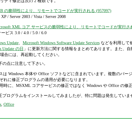
リティ修正は次の 2 種類です。
要: SMB の脆弱性により、リモートでコードが実行される (957097)
P / Server 2003 / Vista / Server 2008
: Microsoft XML コア サービスの脆弱性により、リモートでコードが実行される 
3.0 / 4.0 / 5.0 / 6.0
ows Update
、
Microsoft Windows Software Update Services
などを利用して
 Update の日
」に更新方法に関する情報をまとめてあります。また、自
場合には、再起動してください。
、以下の点に注意して下さい。
スは Windows 本体や Office ソフトなどに含まれています。複数
ぞれに修正プログラムの適用が必要になります。
時に、MSXML コアサービスの修正ではなく Windows や Offic
に修正プログラムをインストールしてみましたが、特に問題は発生していま
s
,
Office