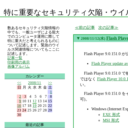
特に重要なセキュリティ欠陥・ウイ
前の記事
次の記事
数あるセキュリティ欠陥情報の
中でも、一般ユーザによる龍大
でのコンピュータ運用に際して
▼
Flash Pl
2008/11/12(水)
特に重大だと考えられるものに
ついて記述します。緊急のウイ
ルス関連情報についてもここに
Flash Player 9.
記述します。
記事一覧
印刷用の表示
Flash Player update ava
画像アルバム
Flash Player 9.0
カレンダー
ではなく
Flash Player 10.0.
<<
2008/11
>>
い。
日
月
火
水
木
金
土
1
Flash Player 9.0.
2
3
4
5
6
7
8
可)。
9
10
11
12
13
14
15
16
17
18
19
20
21
22
Windows (Internet Ex
23
24
25
26
27
28
29
EXE 形式
30
MSI 形式
最近の記事