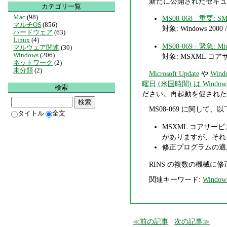
新たに公開されたセキュ
カテゴリ一覧
Mac
(98)
MS08-068 - 重
マルチOS
(856)
対象: Windows 2000 / X
ハードウェア
(63)
Linux
(4)
MS08-069 - 緊急
マルウェア関連
(30)
Windows
(206)
対象: MSXML コアサービス 
ネットワーク
(2)
未分類
(2)
Microsoft Update
や
Wind
曜日 (米国時間) は Windows
検索
ださい。再起動を促された
MS08-069 に関して
タイトル
全文
MSXML コアサービ
がありますが、それ
修正プログラムの適用
RINS の複数の機械
関連キーワード:
Window
前の記事
次の記事