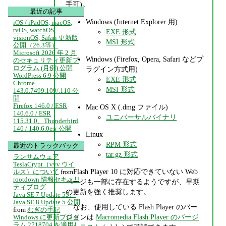
手可)。
最近の記事
Windows (Internet Explorer 用)
iOS / iPadOS, macOS,
tvOS, watchOS,
EXE 形式
visionOS, Safari 更新版
MSI 形式
公開（26.3等）
Microsoft 2026 年 2 月
Windows (Firefox, Opera, Safari などプ
のセキュリティ更新プ
ログラム (月例) 公開
ラグイン方式用)
WordPress 6.9 公開
EXE 形式
Chrome
MSI 形式
143.0.7499.109/.110 公
開
Firefox 146.0 / ESR
Mac OS X (.dmg ファイル)
140.6.0 / ESR
ユニバーサルバイナリ
115.31.0、Thunderbird
146 / 140.6.0esr 公開
Linux
RPM 形式
最近のトラックバック
tar.gz 形式
ランサムウェア
TeslaCrypt（vvv ウイ
Flash Player 10 に対応できていない Web
ルス）について
from
rootdown 情報セキュリ
ページも一部に存在するようですが、早期
ティブログ
の更新を強く推奨します。
Java SE 7 Update 55、
Java SE 8 Update 5 公開
なお、使用している Flash Player のバー
from
むぎの手記
ジョンは
Macromedia Flash Player のバージ
Windows に更新プログ
ラム 2718704 を適用し