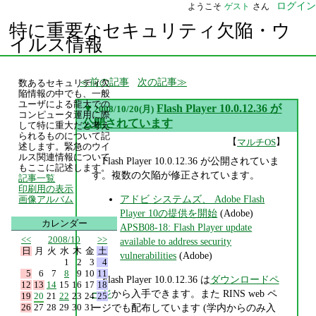
ログイン
ようこそ
ゲスト
さん
特に重要なセキュリティ欠陥・ウ
イルス情報
前の記事
次の記事
数あるセキュリティ欠
陥情報の中でも、一般
ユーザによる龍大での
▼
Flash Player 10.0.12.36 が
2008/10/20(月)
コンピュータ運用に際
公開されています
して特に重大だと考え
られるものについて記
【
】
マルチOS
述します。緊急のウイ
ルス関連情報について
Flash Player 10.0.12.36 が公開されていま
もここに記述します。
す。複数の欠陥が修正されています。
記事一覧
印刷用の表示
アドビ システムズ、 Adobe Flash
画像アルバム
Player 10の提供を開始
(Adobe)
カレンダー
APSB08-18: Flash Player update
<<
2008/10
>>
available to address security
日
月
火
水
木
金
土
vulnerabilities
(Adobe)
1
2
3
4
5
6
7
8
9
10
11
Flash Player 10.0.12.36 は
ダウンロードペ
12
13
14
15
16
17
18
ージ
から入手できます。また RINS web ペ
19
20
21
22
23
24
25
26
27
28
29
30
31
ージでも配布しています (学内からのみ入