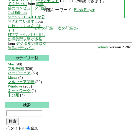
ョンテスト
(adobe) で確認できます。
てください
from
黒翼
猫のコンピュータ日記
関連キーワード:
Flash Player
2nd Edition
Safari 5.0.1 / 4.1.1 が公
開されています
from
おねぇ～ちゃんズＨ
前の記事
次の記事
ｉ！
PDFファイルを利用し
た標的型攻撃が多発
from
デジタルカタログ
adiary
Version 2.28c.
制作のデジパン
カテゴリ一覧
Mac
(98)
マルチOS
(856)
ハードウェア
(63)
Linux
(4)
マルウェア関連
(30)
Windows
(206)
ネットワーク
(2)
未分類
(2)
検索
タイトル
全文